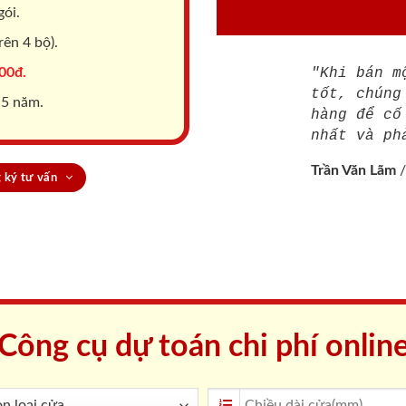
gói.
ên 4 bộ).
00đ.
"Khi bán m
tốt, chúng
 5 năm.
hàng để cố
nhất và ph
Trần Văn Lãm
 ký tư vấn
Công cụ dự toán chi phí onlin