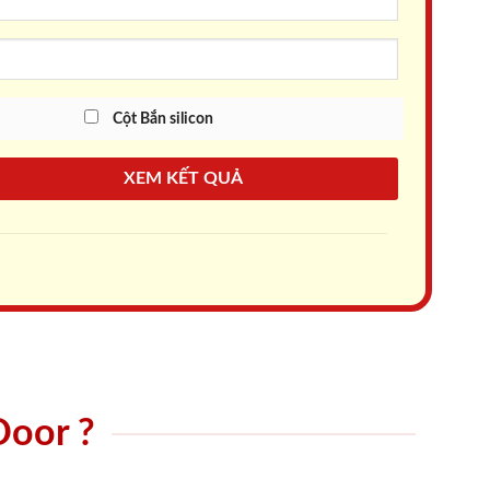
Cột Bắn silicon
XEM KẾT QUẢ
Door ?