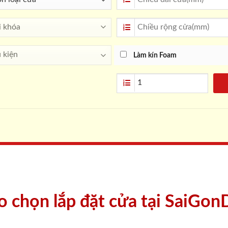
Làm kín Foam
ao chọn lắp đặt cửa tại SaiGon