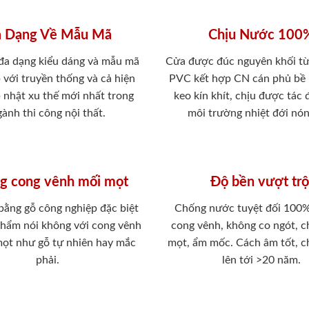
 Dạng Về Mẫu Mã
Chịu Nước 100
 đa dạng kiểu dáng và mẫu mã
Cửa được đúc nguyên khối từ
 với truyền thống và cả hiện
PVC kết hợp CN cán phủ bề
p nhật xu thế mới nhất trong
keo kín khít, chịu được tác
ành thi công nội thất.
môi trường nhiệt đới nó
g cong vênh mối mọt
Độ bền vượt trộ
 bằng gỗ công nghiệp đặc biệt
Chống nước tuyệt đối 100
phẩm nói không với cong vênh
cong vênh, không co ngót, 
mọt như gỗ tự nhiên hay mắc
mọt, ẩm mốc. Cách âm tốt, c
phải.
lên tới >20 năm.