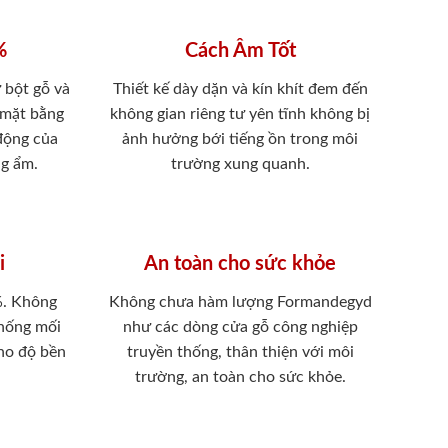
%
Cách Âm Tốt
 bột gỗ và
Thiết kế dày dặn và kín khít đem đến
 mặt bằng
không gian riêng tư yên tĩnh không bị
 động của
ảnh hưởng bới tiếng ồn trong môi
ng ẩm.
trường xung quanh.
i
An toàn cho sức khỏe
%. Không
Không chưa hàm lượng Formandegyd
chống mối
như các dòng cửa gỗ công nghiệp
ho độ bền
truyền thống, thân thiện với môi
trường, an toàn cho sức khỏe.