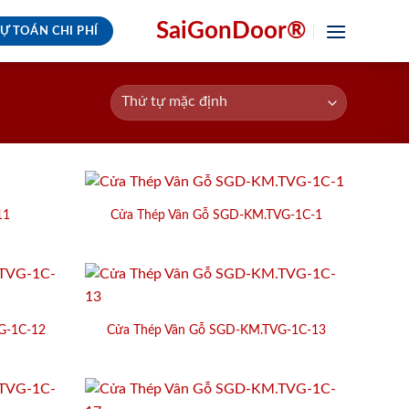
SaiGonDoor®
Ự TOÁN CHI PHÍ
11
Cửa Thép Vân Gỗ SGD-KM.TVG-1C-1
G-1C-12
Cửa Thép Vân Gỗ SGD-KM.TVG-1C-13