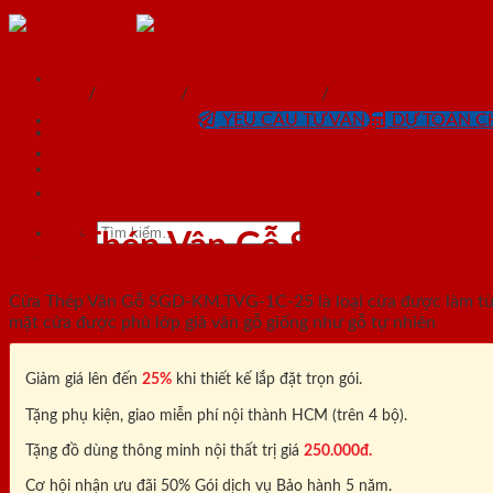
Skip
to
content
SaiGonDoor®
Trang chủ
/
Sản phẩm
/
Cửa chống cháy
/
Cửa thép vân gỗ
0818.400.400
YÊU CẦU TƯ VẤN
DỰ TOÁN CH
SaiGonDoor®
Tìm
Cửa Thép Vân Gỗ SGD-KM.TV
kiếm:
Cửa Thép Vân Gỗ SGD-KM.TVG-1C-25 là loại cửa được làm từ t
mặt cửa được phủ lớp giả vân gỗ giống như gỗ tự nhiên
Giảm giá lên đến
25%
khi thiết kế lắp đặt trọn gói.
Tặng phụ kiện, giao miễn phí nội thành HCM (trên 4 bộ).
Tặng đồ dùng thông minh nội thất trị giá
250.000đ.
Cơ hội nhận ưu đãi 50% Gói dịch vụ Bảo hành 5 năm.