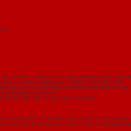
 dày từ 0.7mm – 1.2m phủ sơn tĩnh điện chống han gỉ, có khả năng ch
ng cho thiết kế trong không gian nội thất từ hiện đại đến cổ điển.
 paper hoặc tấm eron 2 mặt ở giữa kèm Rockwool bông thủy tinh chuyên 
ua mặt bên ngoài của cánh cửa.
g độ cứng chắc chắn cho cánh không bị cong vênh.
bề mặt thép. Điều này giúp bảo đảm bề mặt cửa luôn ở trong tr
nhiều màu sắc vân gỗ được lựa chọn phù hợp cho nhiều không gia