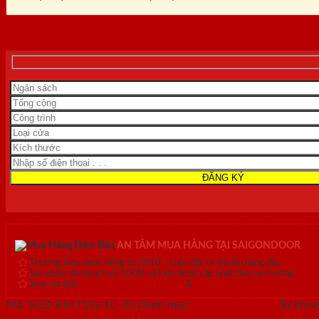
0818.400.400
AN TÂM MUA HÀNG TẠI SAIGONDOOR
Thương hiệu danh tiếng từ 2010 - Luôn đặt uy tín lên hàng đầu.
Sản phẩm đa dạng mới 100% và luôn được cập nhật theo xu hướng.
Xem chi tiết:
Hệ thống 20+ Showroom
&
30+ nhân viên tư vấn >
Mã:
SGD-KM.TVG-1C-25
Danh mục:
Cửa thép vân gỗ
Từ khóa
chính
,
cửa thép sơn màu
,
cửa thép thông dụng
,
cửa thép thôn