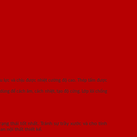
ịu lực và chịu được nhiệt cường độ cao. Thép tấm được
dùng để cách âm, cách nhiệt, tạo độ cứng. Lớp lõi chống
ạng thái tốt nhất. Tránh sự trầy xước và cho tính
n nội thất thiết kế.