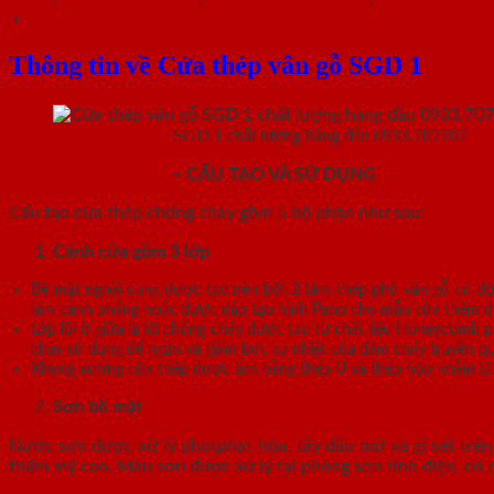
Mô tả
Thông tin về Cửa thép vân gỗ SGD 1
Cửa thép vân gỗ
SGD 1 chất lượng hàng đầu 0933.707707
CỬA THÉP VÂN GỖ
– CẤU TẠO VÀ SỬ DỤNG
Cấu tạo cửa thép chống cháy gồm 5 bộ phận như sau:
Cánh cửa
gồm 3 lớp
Bề mặt ngoài cùng được tạo nên bởi 2 tấm thép phủ vân gỗ có độ
làm cánh phẳng hoặc được dập tạo hình Pano cho mẫu cửa thêm đa dạ
Lớp lõi ở giữa là lõi chống cháy được tạo từ chất liệu Honeycomb
cháy sử dụng để ngăn và giảm bức xạ nhiệt của đám cháy truyền q
Khung xương cửa thép được làm bằng thép U và thép hộp nhằm tăn
Sơn bề mặt
Nước sơn được xử lý photphat hóa, tẩy dầu mỡ và gỉ sét trên 
thẩm mỹ cao. Màu sơn được xử lý tại phòng sơn tĩnh điện, có 