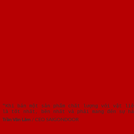
"Khi bán một sản phẩm chất lượng với vật liệ
là tốt nhất, bền nhất và phải mang đến sự hà
Trần Văn Lãm
/
CEO SAIGONDOOR