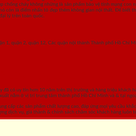
hép chống cháy không những là sản phẩm bảo vệ tính mạng con ng
nó còn là điểm nhấn tô đẹp thêm không gian nội thất. Để biết th
đại lý trên toàn quốc.
uận 1, quận 2, quận 12, Các quận nội thành Thành phố Hồ Chí M
GỖ, CỬA NHỰA, CỬA CHỐNG CHÁY
áy
đã có uy tín hơn 10 năm trên thị trường và hàng triệu khách h
ất nằm ở vị trí trung tâm thành phố Hồ Chí Minh và & tại ngoạ
ung cấp các sản phẩm chất lượng cao, đáp ứng mọi yêu cầu khắ
ợng dịch vụ, giá thành & chính sách chăm sóc khách hàng luôn tố