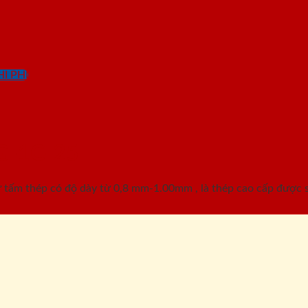
I PHÍ
G-1C-25
ấm thép có độ dày từ 0,8 mm-1.00mm , là thép cao cấp được sơ