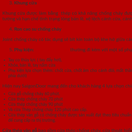
Khung cửa
Khung cửa được làm bằng thép có khả năng chống cháy được 
tường và hạn chế tình trạng lỏng bản lề, xệ lệch cánh cửa, c
Ron cao su chống cháy
Joint chống cháy có tác dụng sẽ bít kín toàn bộ khe hở giữa cá
Phụ kiện:
Cửa thép vân gỗ
thường đi kèm với một số phụ
Tay co thủy lực ( tay đẩy hơi),
Khóa, bản lề, tay nắm cửa
Phụ kiện lựa chọn thêm: chốt cửa, chốt âm cho cánh đôi, mắt thần
phía dưới)
Hiện nay SaigonDoor mang đến cho khách hàng 4 lựa chọn ch
Cửa gỗ chống cháy 60 phút.
Cửa thép chống cháy 70 phút
Cửa thép chống cháy 90 phút
Và cửa Thép chống cháy 120 phút cao cấp.
Cửa thép vân gỗ có chống cháy được sản xuất đạt theo tiêu chuẩ
để cung cấp ra thị trường.
Cửa thép vân gỗ
bao gồm cửa thép chống cháy, cửa thoát hiểm 