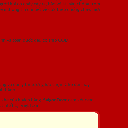
ười khi có cháy xảy ra, bảo vệ tài sản chống trộm
êm thông tin chi tiết về cửa thép chống cháy, mời
inh và toàn quốc đều có ship COD.
àng và đại lý tin tưởng lựa chọn. Cho đến nay
i thành.
c khe của khách hàng.
SaigonDoor
cam kết đem
t nhất tại Việt Nam.