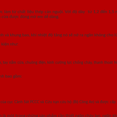
làm từ chất liệu thép cán nguội. Với độ dày từ 1,2 đến 1,5 
ánh cửa được đóng mở em dễ dàng.
nh và khung bao, khi nhiệt độ tăng nó sẽ nở ra ngăn không cho lử
 kiện như:
, tay nắm cửa, chuông điện, kính cường lực chống cháy, thanh thoát hi
ính bao gồm:
n của cục Cảnh Sát PCCC và Cứu nạn cứu hộ (Bộ Công An) và được cấp
là một trong những sản phẩm cần thiết ngăn cháy lan, ngăn khó