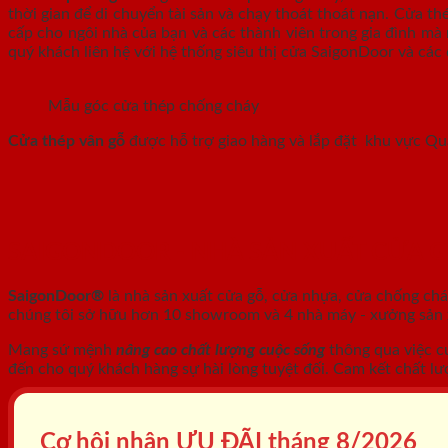
thời gian để di chuyển tài sản và chạy thoát thoát nạn. Cửa t
cấp cho ngôi nhà của bạn và các thành viên trong gia đình mà 
quý khách liên hệ với hệ thống siêu thị cửa SaigonDoor và các 
Mẫu góc cửa thép chống cháy
Cửa thép vân gỗ
được hỗ trợ giao hàng và lắp đặt khu vực Q
SAIGONDOOR - NHÀ SẢN XUẤT CỬA 
SaigonDoor®
là nhà sản xuất cửa gỗ, cửa nhựa, cửa chống ch
chúng tôi sở hữu hơn 10 showroom và 4 nhà máy - xưởng sản xu
Mang sứ mệnh
nâng cao chất lượng cuộc sống
thông qua việc c
đến cho quý khách hàng sự hài lòng tuyệt đối. Cam kết chất lư
Cơ hội nhận ƯU ĐÃI tháng
8/2026