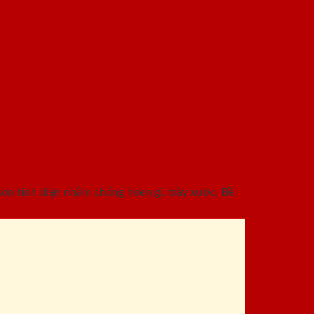
n tĩnh điện nhằm chống hoen gỉ, trầy xước. Bề