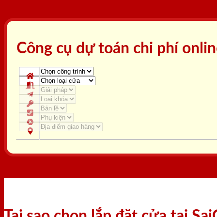
Công cụ dự toán chi phí onli
Tại sao chọn lắp đặt cửa tại S