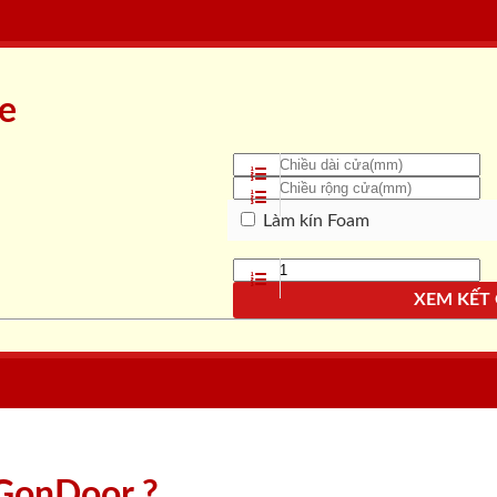
ne
Làm kín Foam
XEM KẾT
aiGonDoor ?