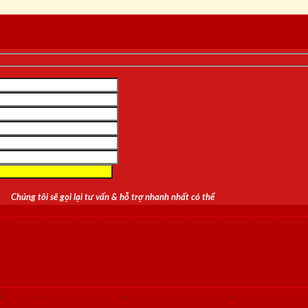
Chúng tôi sẽ gọi lại tư vấn & hỗ trợ nhanh nhất có thể
:
cửa sổ
,
cửa thép an toàn
,
cửa thép chống cháy
,
cửa thép chun
g phòng
,
cửa thép vân gỗ
,
cửa vòm
,
cửa vòm cong