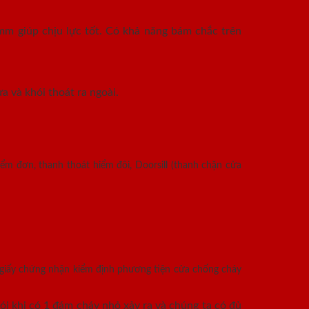
mm giúp chịu lực tốt. Có khả năng bám chắc trên
a và khói thoát ra ngoài.
ểm đơn, thanh thoát hiểm đôi, Doorsill (thanh chặn cửa
 giấy chứng nhận kiểm định phương tiện cửa chống cháy
i khi có 1 đám cháy nhỏ xảy ra và chúng ta có đủ