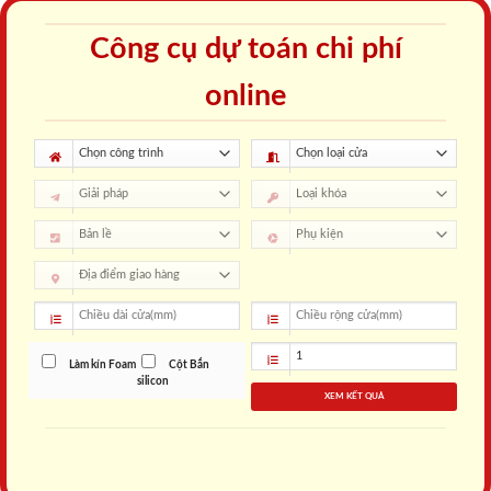
Công cụ dự toán chi phí
online
Làm kín Foam
Cột Bắn
silicon
XEM KẾT QUẢ