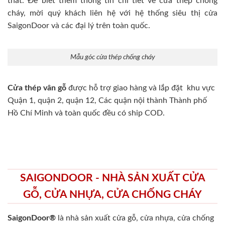
thất. Để biết thêm thông tin chi tiết về cửa thép chống
cháy, mời quý khách liên hệ với hệ thống siêu thị cửa
SaigonDoor và các đại lý trên toàn quốc.
Mẫu góc cửa thép chống cháy
Cửa thép vân gỗ
được hỗ trợ giao hàng và lắp đặt khu vực
Quận 1, quận 2, quận 12, Các quận nội thành Thành phố
Hồ Chí Minh và toàn quốc đều có ship COD.
SAIGONDOOR - NHÀ SẢN XUẤT CỬA
GỖ, CỬA NHỰA, CỬA CHỐNG CHÁY
SaigonDoor®
là nhà sản xuất cửa gỗ, cửa nhựa, cửa chống