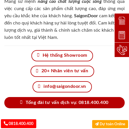
Mang sứ mệnh
nâng cao chất lượng cuộc sống
thông qua
việc cung cấp các sản phẩm chất lượng cao, đáp ứng mọi
yêu cầu khắc khe của khách hàng.
SaigonDoor
cam kết đem
Đặt lị
đến cho quý khách hàng sự hài lòng tuyệt đối. Cam kết chất
lượng dịch vụ, giá thành & chính sách chăm sóc khách hàng
Dự toá
luôn tốt nhất tại Việt Nam.
Hotlin
Hệ thống Showroom
20+ Nhân viên tư vấn
info@saigondoor.vn
Tổng đài tư vấn dịch vụ: 0818.400.400
0818.400.400
Dự toán Online