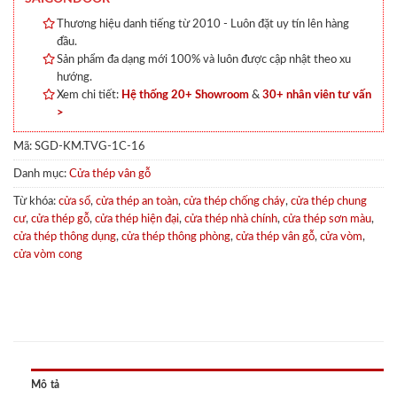
Thương hiệu danh tiếng từ 2010 - Luôn đặt uy tín lên hàng
đầu.
Sản phẩm đa dạng mới 100% và luôn được cập nhật theo xu
hướng.
Xem chi tiết:
Hệ thống 20+ Showroom
&
30+ nhân viên tư vấn
>
Mã:
SGD-KM.TVG-1C-16
Danh mục:
Cửa thép vân gỗ
Từ khóa:
cửa sổ
,
cửa thép an toàn
,
cửa thép chống cháy
,
cửa thép chung
cư
,
cửa thép gỗ
,
cửa thép hiện đại
,
cửa thép nhà chính
,
cửa thép sơn màu
,
cửa thép thông dụng
,
cửa thép thông phòng
,
cửa thép vân gỗ
,
cửa vòm
,
cửa vòm cong
Mô tả