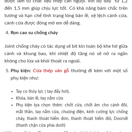
được làm từ chất liệu thép cán nguội. Với độ dày từ 1,2
đến 1,5 mm giúp chịu lực tốt. Có khả năng bám chắc trên
tường và hạn chế tình trạng lỏng bản lề, xệ lệch cánh cửa,
cánh cửa được đóng mở em dễ dàng.
Ron cao su chống cháy
Joint chống cháy có tác dụng sẽ bít kín toàn bộ khe hở giữa
cánh và khung bao, khi nhiệt độ tăng nó sẽ nở ra ngăn
không cho lửa và khói thoát ra ngoài.
Phụ kiện:
Cửa thép vân gỗ
thường đi kèm với một số
phụ kiện như:
Tay co thủy lực ( tay đẩy hơi),
Khóa, bản lề, tay nắm cửa
Phụ kiện lựa chọn thêm: chốt cửa, chốt âm cho cánh đôi,
mắt thần, tay nắm cửa, chuông điện, kính cường lực chống
cháy, thanh thoát hiểm đơn, thanh thoát hiểm đôi, Doorsill
(thanh chặn cửa phía dưới)