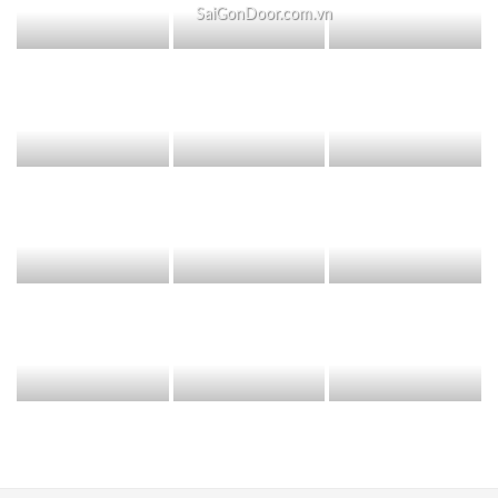
SaiGonDoor.com.vn