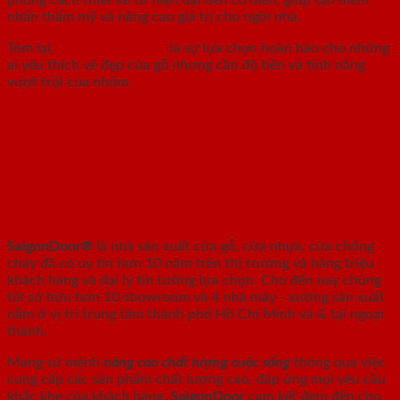
nhấn thẩm mỹ và nâng cao giá trị cho ngôi nhà.
Tóm lại,
cửa nhôm vân gỗ
là sự lựa chọn hoàn hảo cho những
ai yêu thích vẻ đẹp của gỗ nhưng cần độ bền và tính năng
vượt trội của nhôm.
SAIGONDOOR - NHÀ SẢN XUẤT CỬA
GỖ, CỬA NHỰA, CỬA CHỐNG CHÁY
SaigonDoor®
là nhà sản xuất cửa gỗ, cửa nhựa, cửa chống
cháy
đã có uy tín hơn 10 năm trên thị trường và hàng triệu
khách hàng và đại lý tin tưởng lựa chọn. Cho đến nay chúng
tôi sở hữu hơn 10 showroom và 4 nhà máy - xưởng sản xuất
nằm ở vị trí trung tâm thành phố Hồ Chí Minh và & tại ngoại
thành.
Mang sứ mệnh
nâng cao chất lượng cuộc sống
thông qua việc
cung cấp các sản phẩm chất lượng cao, đáp ứng mọi yêu cầu
khắc khe của khách hàng.
SaigonDoor
cam kết đem đến cho