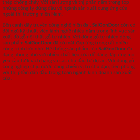
thép chống cháy. Với sản lượng và thị phần nằm trong top
những công ty đứng đầu về ngành sản xuất cung ứng cửa
ngoài thị trường miền Nam.
Bên cạnh dây truyền công nghệ hiện đại,
SaiGonDoor
còn có
đội ngũ kỹ thuật viên lành nghề nhiều năm trong lĩnh vực sản
xuất đồ gỗ nội thất gỗ tự nhiên. Với dòng gỗ tự nhiên dòng
sản phẩm
SaiGonDoor
đã có mặt đáp ứng trong rất nhiều
công trình lớn nhỏ. Hệ thống sản phẩm của
SaiGonDoor
đa
dạng phong phú với nhiều chất liệu cửa dễ dàng đáp ứng mọi
yêu cầu từ khách hàng và các chủ đầu tư dự án. Với dòng gỗ
công nghiệp chịu nước đang chiếm vị trí chủ đạo, tiên phong
với thị phần dẫn đầu trong toàn ngành kinh doanh sản xuất
cửa.