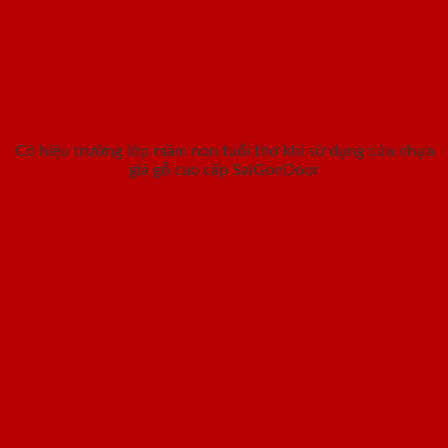
Cô hiệu trưởng lớp mầm non tuổi thơ khi sử dụng cửa nhựa
giả gỗ cao cấp SaiGonDoor