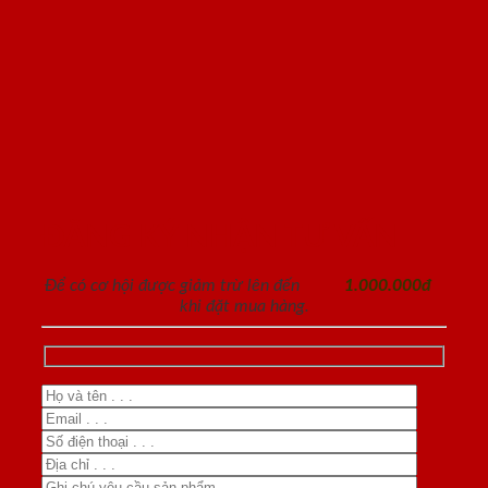
ĐĂNG KÝ NHẬN TƯ VẤN
Để có cơ hội được giảm trừ lên đến
1.000.000đ
khi đặt mua hàng.