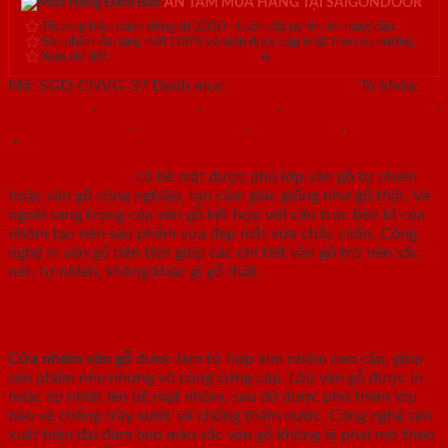
AN TÂM MUA HÀNG TẠI SAIGONDOOR
Thương hiệu danh tiếng từ 2010 - Luôn đặt uy tín lên hàng đầu.
Sản phẩm đa dạng mới 100% và luôn được cập nhật theo xu hướng.
Xem chi tiết:
Hệ thống 20+ Showroom
&
30+ nhân viên tư vấn >
Mã:
SGD-CNVG-37
Danh mục:
Cửa nhôm vân gỗ
Từ khóa:
cửa hiện đại
,
cửa ngăn lạnh
,
cửa nhôm
,
cửa nhôm saigondoor
,
Cửa nhôm vân gỗ
,
cửa saigondoor
,
cửa trang trí
,
cửa vân gỗ
Mô tả
Cửa nhôm vân gỗ
có bề mặt được phủ lớp vân gỗ tự nhiên
hoặc vân gỗ công nghiệp, tạo cảm giác giống như gỗ thật. Vẻ
ngoài sang trọng của vân gỗ kết hợp với cấu trúc bền bỉ của
nhôm tạo nên sản phẩm vừa đẹp mắt vừa chắc chắn. Công
nghệ in vân gỗ tiên tiến giúp các chi tiết vân gỗ trở nên sắc
nét, tự nhiên, không khác gì gỗ thật.
Chất liệu và công nghệ sản xuất
Cửa nhôm vân gỗ
được làm từ hợp kim nhôm cao cấp, giúp
sản phẩm nhẹ nhưng vô cùng cứng cáp. Lớp vân gỗ được in
hoặc ép nhiệt lên bề mặt nhôm, sau đó được phủ thêm lớp
bảo vệ chống trầy xước và chống thấm nước. Công nghệ sản
xuất hiện đại đảm bảo màu sắc vân gỗ không bị phai mờ theo