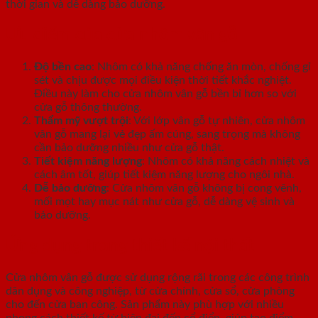
thời gian và dễ dàng bảo dưỡng.
Ưu điểm của cửa nhôm vân gỗ
Độ bền cao
: Nhôm có khả năng chống ăn mòn, chống gỉ
sét và chịu được mọi điều kiện thời tiết khắc nghiệt.
Điều này làm cho cửa nhôm vân gỗ bền bỉ hơn so với
cửa gỗ thông thường.
Thẩm mỹ vượt trội
: Với lớp vân gỗ tự nhiên, cửa nhôm
vân gỗ mang lại vẻ đẹp ấm cúng, sang trọng mà không
cần bảo dưỡng nhiều như cửa gỗ thật.
Tiết kiệm năng lượng
: Nhôm có khả năng cách nhiệt và
cách âm tốt, giúp tiết kiệm năng lượng cho ngôi nhà.
Dễ bảo dưỡng
: Cửa nhôm vân gỗ không bị cong vênh,
mối mọt hay mục nát như cửa gỗ, dễ dàng vệ sinh và
bảo dưỡng.
Ứng dụng trong thiết kế nội thất
Cửa nhôm vân gỗ được sử dụng rộng rãi trong các công trình
dân dụng và công nghiệp, từ cửa chính, cửa sổ, cửa phòng
cho đến cửa ban công. Sản phẩm này phù hợp với nhiều
phong cách thiết kế từ hiện đại đến cổ điển, giúp tạo điểm