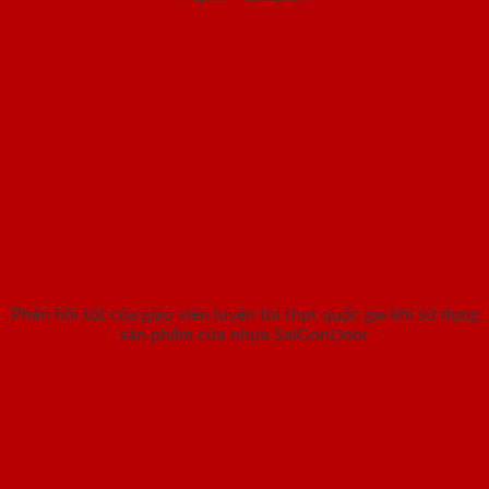
Phản hồi tốt của giáo viên luyện thi thpt quốc gia khi sử dụng
sản phẩm cửa nhựa SaiGonDoor