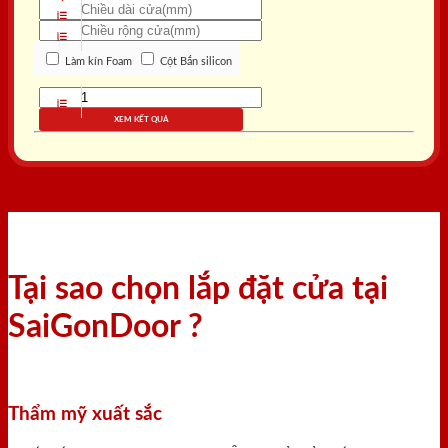
Làm kín Foam
Cột Bắn silicon
XEM KẾT QUẢ
Tại sao chọn lắp đặt cửa tại
SaiGonDoor ?
Thẩm mỹ xuất sắc