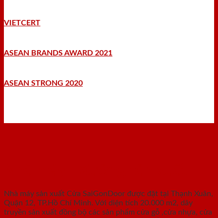
VIETCERT
ASEAN BRANDS AWARD 2021
ASEAN STRONG 2020
Nhà máy - Xưởng sản xuất
Nhà máy sản xuất Cửa SaiGonDoor được đặt tại Thạnh Xuân,
Quận 12, TP.Hồ Chí Minh. Với diện tích 20.000 m2, dây
truyền sản xuất đồng bộ các sản phẩm cửa gỗ ,cửa nhựa, cửa