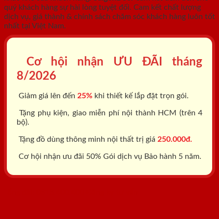
quý khách hàng sự hài lòng tuyệt đối. Cam kết chất lượng
dịch vụ, giá thành & chính sách chăm sóc khách hàng luôn tốt
nhất tại Việt Nam.
Cơ hội nhận ƯU ĐÃI tháng
8/2026
Giảm giá lên đến
25%
khi thiết kế lắp đặt trọn gói.
Tặng phụ kiện, giao miễn phí nội thành HCM (trên 4
bộ).
Tặng đồ dùng thông minh nội thất trị giá
250.000đ.
Cơ hội nhận ưu đãi 50% Gói dịch vụ Bảo hành 5 năm.
Tổng đài: 0818.400.400
Đăng ký tư vấn