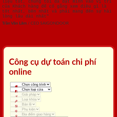
liệu tốt, chúng tôi đã đặt mình vào vị trí
của Khách hàng để cố gắng xem điều gì là
tốt nhất, bền nhất và phải mang đến sự hài
lòng lâu dài nhất"
Trần Văn Lãm
/
CEO SAIGONDOOR
Công cụ dự toán chi phí
online