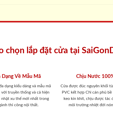
ao chọn lắp đặt cửa tại SaiGon
 Dạng Về Mẫu Mã
Chịu Nước 100
 đa dạng kiểu dáng và mẫu mã
Cửa được đúc nguyên khối từ
 với truyền thống và cả hiện
PVC kết hợp CN cán phủ bề
p nhật xu thế mới nhất trong
keo kín khít, chịu được tác
ành thi công nội thất.
môi trường nhiệt đới nó