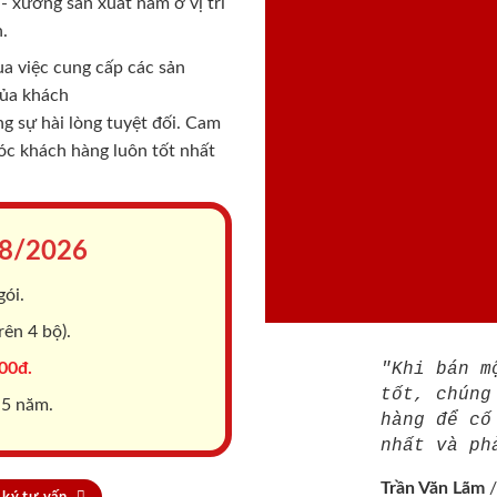
 xưởng sản xuất nằm ở vị trí
.
a việc cung cấp các sản
của khách
 sự hài lòng tuyệt đối. Cam
sóc khách hàng luôn tốt nhất
8/2026
gói.
ên 4 bộ).
00đ.
"Khi bán m
tốt, chúng
 5 năm.
hàng để cố
nhất và ph
Trần Văn Lãm
ký tư vấn