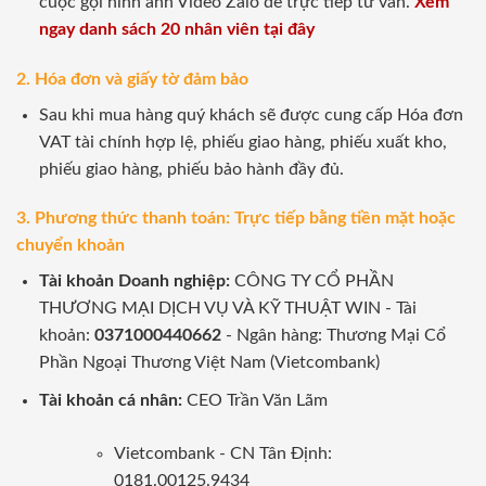
cuộc gọi hình ảnh Video Zalo để trực tiếp tư vấn.
Xem
ngay danh sách 20 nhân viên tại đây
2. Hóa đơn và giấy tờ đảm bảo
Sau khi mua hàng quý khách sẽ được cung cấp Hóa đơn
VAT tài chính hợp lệ, phiếu giao hàng, phiếu xuất kho,
phiếu giao hàng, phiếu bảo hành đầy đủ.
3. Phương thức thanh toán: Trực tiếp bằng tiền mặt hoặc
chuyển khoản
Tài khoản Doanh nghiệp:
CÔNG TY CỔ PHẦN
THƯƠNG MẠI DỊCH VỤ VÀ KỸ THUẬT WIN - Tài
khoản:
0371000440662
- Ngân hàng: Thương Mại Cổ
Phần Ngoại Thương Việt Nam (Vietcombank)
Tài khoản cá nhân:
CEO Trần Văn Lãm
Vietcombank - CN Tân Định:
0181.00125.9434