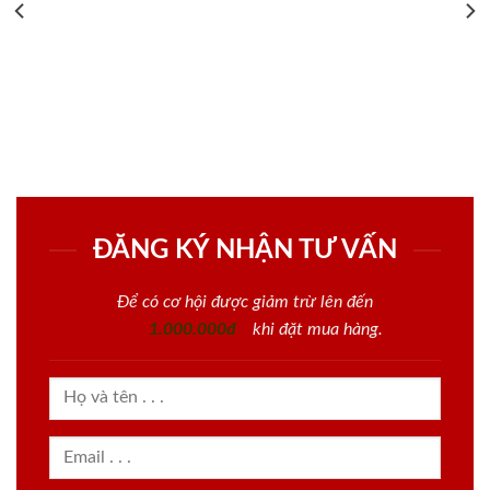
ĐĂNG KÝ NHẬN TƯ VẤN
Để có cơ hội được giảm trừ lên đến
1.000.000đ
khi đặt mua hàng.