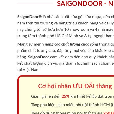
SAIGONDOOR - N
SaigonDoor®
là nhà sản xuất cửa gỗ, cửa nhựa, cửa 
năm trên thị trường và hàng triệu khách hàng và đại l
nay chúng tôi sở hữu hơn 10 showroom và 4 nhà máy -
trung tâm thành phố Hồ Chí Minh và & tại ngoại thành
Mang sứ mệnh
nâng cao chất lượng cuộc sống
thông qu
phẩm chất lượng cao, đáp ứng mọi yêu cầu khắc khe 
hàng.
SaigonDoor
cam kết đem đến cho quý khách hàng
kết chất lượng dịch vụ, giá thành & chính sách chăm 
tại Việt Nam.
Cơ hội nhận ƯU ĐÃI tháng
Giảm giá lên đến
25%
khi thiết kế lắp đặt trọn 
Tặng phụ kiện, giao miễn phí nội thành HCM (tr
Tặng đồ dùng thông minh nội thất trị giá
250.0