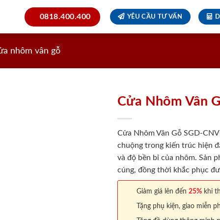
0818.400.400
YÊU CẦU TƯ VẤN
D
ửa nhôm vân gỗ
Cửa Nhôm Vân 
Cửa Nhôm Vân Gỗ SGD-CNVG-1
chuộng trong kiến trúc hiện đ
và độ bền bỉ của nhôm. Sản p
cúng, đồng thời khắc phục đ
Giảm giá lên đến
25%
khi th
Tặng phụ kiện, giao miễn ph