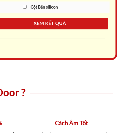
Cột Bắn silicon
XEM KẾT QUẢ
Door ?
%
Cách Âm Tốt