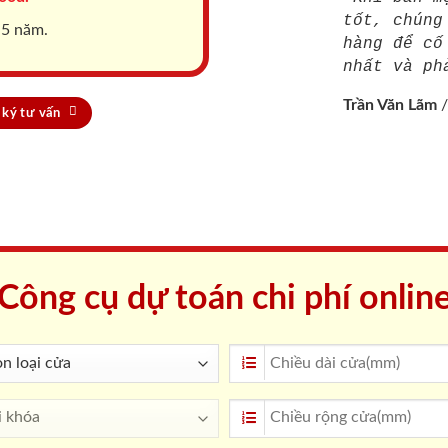
tốt, chúng
 5 năm.
hàng để cố
nhất và ph
Trần Văn Lãm
ký tư vấn
Công cụ dự toán chi phí onlin