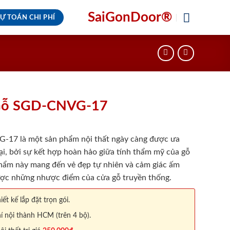
SaiGonDoor®
Ự TOÁN CHI PHÍ
Gỗ SGD-CNVG-17
7 là một sản phẩm nội thất ngày càng được ưa
ại, bởi sự kết hợp hoàn hảo giữa tính thẩm mỹ của gỗ
hẩm này mang đến vẻ đẹp tự nhiên và cảm giác ấm
ược những nhược điểm của cửa gỗ truyền thống.
iết kế lắp đặt trọn gói.
í nội thành HCM (trên 4 bộ).