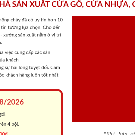
HÀ SẢN XUẤT CỬA GỖ, CỬA NHỰA,
chống cháy
đã có uy tín hơn 10
ý tin tưởng lựa chọn. Cho đến
 xưởng sản xuất nằm ở vị trí
.
a việc cung cấp các sản
của khách
 sự hài lòng tuyệt đối. Cam
sóc khách hàng luôn tốt nhất
8/2026
gói.
ên 4 bộ).
00đ.
"Khi bán m