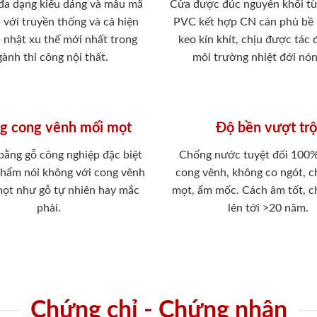
 đa dạng kiểu dáng và mẫu mã
Cửa được đúc nguyên khối từ
 với truyền thống và cả hiện
PVC kết hợp CN cán phủ bề
p nhật xu thế mới nhất trong
keo kín khít, chịu được tác
ành thi công nội thất.
môi trường nhiệt đới nó
g cong vênh mối mọt
Độ bền vượt trộ
 bằng gỗ công nghiệp đặc biệt
Chống nước tuyệt đối 100
phẩm nói không với cong vênh
cong vênh, không co ngót, 
mọt như gỗ tự nhiên hay mắc
mọt, ẩm mốc. Cách âm tốt, c
phải.
lên tới >20 năm.
Chứng chỉ - Chứng nhận