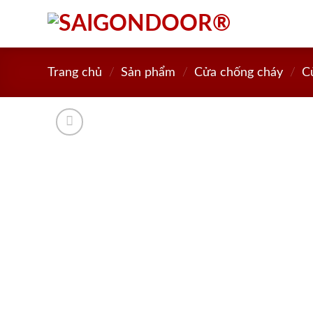
Skip
to
content
Trang chủ
/
Sản phẩm
/
Cửa chống cháy
/
C