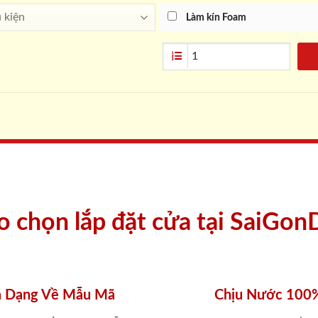
Làm kín Foam
ao chọn lắp đặt cửa tại SaiGon
 Dạng Về Mẫu Mã
Chịu Nước 100