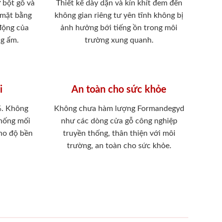
 bột gỗ và
Thiết kế dày dặn và kín khít đem đến
 mặt bằng
không gian riêng tư yên tĩnh không bị
 động của
ảnh hưởng bới tiếng ồn trong môi
ng ẩm.
trường xung quanh.
i
An toàn cho sức khỏe
%. Không
Không chưa hàm lượng Formandegyd
chống mối
như các dòng cửa gỗ công nghiệp
ho độ bền
truyền thống, thân thiện với môi
trường, an toàn cho sức khỏe.