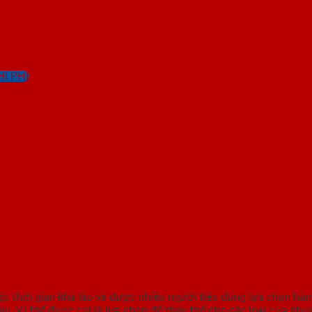
I PHÍ
 thịnh hành nhất hiện nay
thời gian khá lâu và được nhiều người tiêu dùng lựa chọn hàng đ
hau. Vì thế được coi là lựa chọn để thay thế cho các loại cửa n