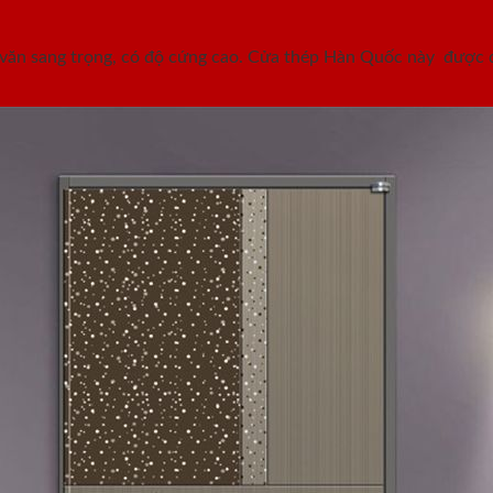
ăn sang trọng, có độ cứng cao. Cửa thép Hàn Quốc này được d