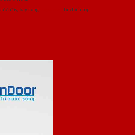
 dưới đây, hãy cùng
Saigondoor
tìm hiểu top