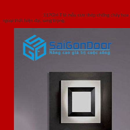
Cửa thép Hàn Quốc
317GH-T là mẫu cửa thép chống cháy hoa v
ngoại thất hiện đại, sang trọng.