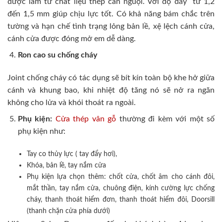
được làm từ chất liệu thép cán nguội. Với độ dày từ 1,2
đến 1,5 mm giúp chịu lực tốt. Có khả năng bám chắc trên
tường và hạn chế tình trạng lỏng bản lề, xệ lệch cánh cửa,
cánh cửa được đóng mở em dễ dàng.
Ron cao su chống cháy
Joint chống cháy có tác dụng sẽ bít kín toàn bộ khe hở giữa
cánh và khung bao, khi nhiệt độ tăng nó sẽ nở ra ngăn
không cho lửa và khói thoát ra ngoài.
Phụ kiện:
Cửa thép vân gỗ
thường đi kèm với một số
phụ kiện như:
Tay co thủy lực ( tay đẩy hơi),
Khóa, bản lề, tay nắm cửa
Phụ kiện lựa chọn thêm: chốt cửa, chốt âm cho cánh đôi,
mắt thần, tay nắm cửa, chuông điện, kính cường lực chống
cháy, thanh thoát hiểm đơn, thanh thoát hiểm đôi, Doorsill
(thanh chặn cửa phía dưới)