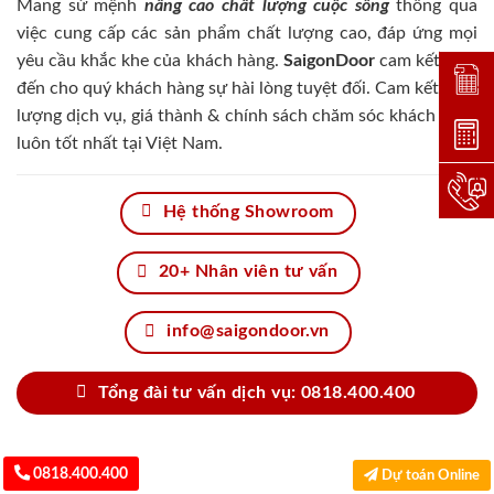
Mang sứ mệnh
nâng cao chất lượng cuộc sống
thông qua
việc cung cấp các sản phẩm chất lượng cao, đáp ứng mọi
yêu cầu khắc khe của khách hàng.
SaigonDoor
cam kết đem
Đặt lị
đến cho quý khách hàng sự hài lòng tuyệt đối. Cam kết chất
lượng dịch vụ, giá thành & chính sách chăm sóc khách hàng
Dự toá
luôn tốt nhất tại Việt Nam.
Hotlin
Hệ thống Showroom
20+ Nhân viên tư vấn
info@saigondoor.vn
Tổng đài tư vấn dịch vụ: 0818.400.400
0818.400.400
Dự toán Online