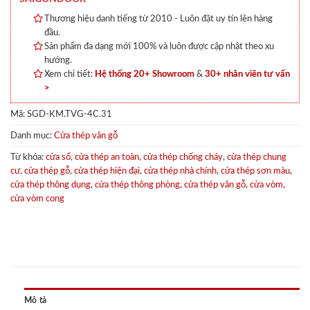
Thương hiệu danh tiếng từ 2010 - Luôn đặt uy tín lên hàng
đầu.
Sản phẩm đa dạng mới 100% và luôn được cập nhật theo xu
hướng.
Xem chi tiết:
Hệ thống 20+ Showroom
&
30+ nhân viên tư vấn
>
Mã:
SGD-KM.TVG-4C.31
Danh mục:
Cửa thép vân gỗ
Từ khóa:
cửa sổ
,
cửa thép an toàn
,
cửa thép chống cháy
,
cửa thép chung
cư
,
cửa thép gỗ
,
cửa thép hiện đại
,
cửa thép nhà chính
,
cửa thép sơn màu
,
cửa thép thông dụng
,
cửa thép thông phòng
,
cửa thép vân gỗ
,
cửa vòm
,
cửa vòm cong
Mô tả