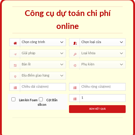
Công cụ dự toán chi phí
online
Làm kín Foam
Cột Bắn
silicon
XEM KẾT QUẢ