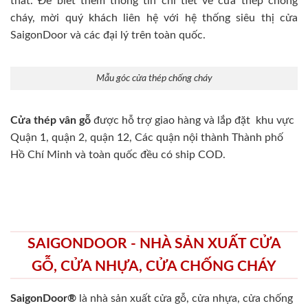
thất. Để biết thêm thông tin chi tiết về cửa thép chống
cháy, mời quý khách liên hệ với hệ thống siêu thị cửa
SaigonDoor và các đại lý trên toàn quốc.
Mẫu góc cửa thép chống cháy
Cửa thép vân gỗ
được hỗ trợ giao hàng và lắp đặt khu vực
Quận 1, quận 2, quận 12, Các quận nội thành Thành phố
Hồ Chí Minh và toàn quốc đều có ship COD.
SAIGONDOOR - NHÀ SẢN XUẤT CỬA
GỖ, CỬA NHỰA, CỬA CHỐNG CHÁY
SaigonDoor®
là nhà sản xuất cửa gỗ, cửa nhựa, cửa chống