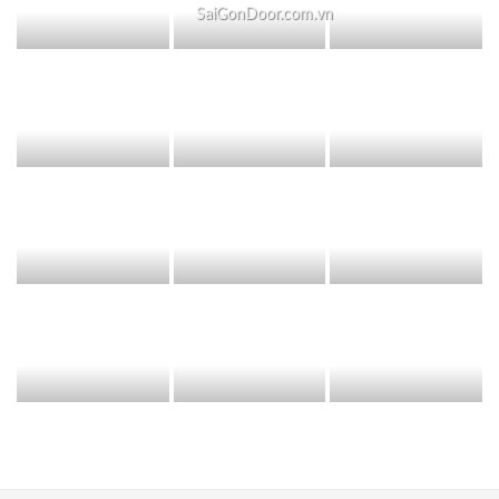
SaiGonDoor.com.vn