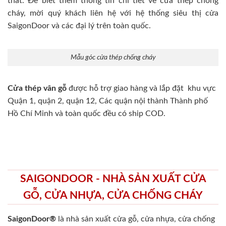
thất. Để biết thêm thông tin chi tiết về cửa thép chống
cháy, mời quý khách liên hệ với hệ thống siêu thị cửa
SaigonDoor và các đại lý trên toàn quốc.
Mẫu góc cửa thép chống cháy
Cửa thép vân gỗ
được hỗ trợ giao hàng và lắp đặt khu vực
Quận 1, quận 2, quận 12, Các quận nội thành Thành phố
Hồ Chí Minh và toàn quốc đều có ship COD.
SAIGONDOOR - NHÀ SẢN XUẤT CỬA
GỖ, CỬA NHỰA, CỬA CHỐNG CHÁY
SaigonDoor®
là nhà sản xuất cửa gỗ, cửa nhựa, cửa chống