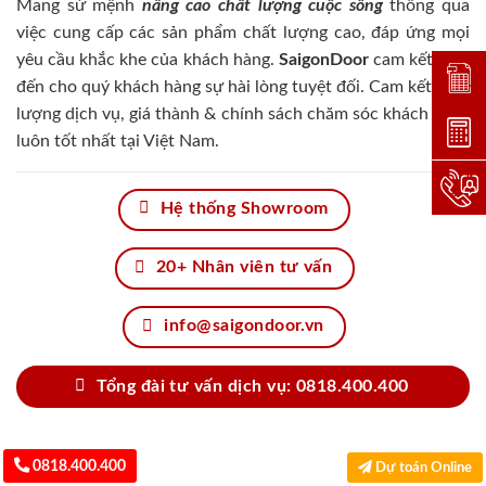
Mang sứ mệnh
nâng cao chất lượng cuộc sống
thông qua
việc cung cấp các sản phẩm chất lượng cao, đáp ứng mọi
yêu cầu khắc khe của khách hàng.
SaigonDoor
cam kết đem
Đặt lị
đến cho quý khách hàng sự hài lòng tuyệt đối. Cam kết chất
lượng dịch vụ, giá thành & chính sách chăm sóc khách hàng
Dự toá
luôn tốt nhất tại Việt Nam.
Hotlin
Hệ thống Showroom
20+ Nhân viên tư vấn
info@saigondoor.vn
Tổng đài tư vấn dịch vụ: 0818.400.400
0818.400.400
Dự toán Online