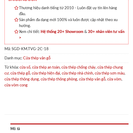
Thương hiệu danh tiếng từ 2010 - Luôn đặt uy tín lên hàng
đầu.
Sản phẩm đa dạng mới 100% và luôn được cập nhật theo xu
hướng.
Xem chi tiết:
Hệ thống 20+ Showroom
&
30+ nhân viên tư vấn
>
Mã:
SGD-KM.TVG-2C-18
Danh mục:
Cửa thép vân gỗ
Từ khóa:
cửa sổ
,
cửa thép an toàn
,
cửa thép chống cháy
,
cửa thép chung
cư
,
cửa thép gỗ
,
cửa thép hiện đại
,
cửa thép nhà chính
,
cửa thép sơn màu
,
cửa thép thông dụng
,
cửa thép thông phòng
,
cửa thép vân gỗ
,
cửa vòm
,
cửa vòm cong
Mô tả