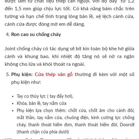
được làm từ chất liệu thép cán nguội. Với độ dày từ 1,2
đến 1,5 mm giúp chịu lực tốt. Có khả năng bám chắc trên
tường và hạn chế tình trạng lỏng bản lề, xệ lệch cánh cửa,
cánh cửa được đóng mở em dễ dàng.
Ron cao su chống cháy
Joint chống cháy có tác dụng sẽ bít kín toàn bộ khe hở giữa
cánh và khung bao, khi nhiệt độ tăng nó sẽ nở ra ngăn
không cho lửa và khói thoát ra ngoài.
Phụ kiện:
Cửa thép vân gỗ
thường đi kèm với một số
phụ kiện như:
Tay co thủy lực ( tay đẩy hơi),
Khóa, bản lề, tay nắm cửa
Phụ kiện lựa chọn thêm: chốt cửa, chốt âm cho cánh đôi,
mắt thần, tay nắm cửa, chuông điện, kính cường lực chống
cháy, thanh thoát hiểm đơn, thanh thoát hiểm đôi, Doorsill
(thanh chặn cửa phía dưới)