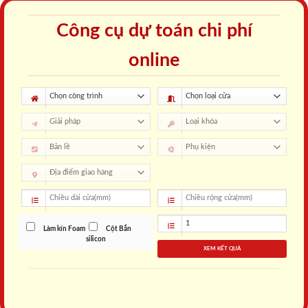
Công cụ dự toán chi phí
online
Làm kín Foam
Cột Bắn
silicon
XEM KẾT QUẢ