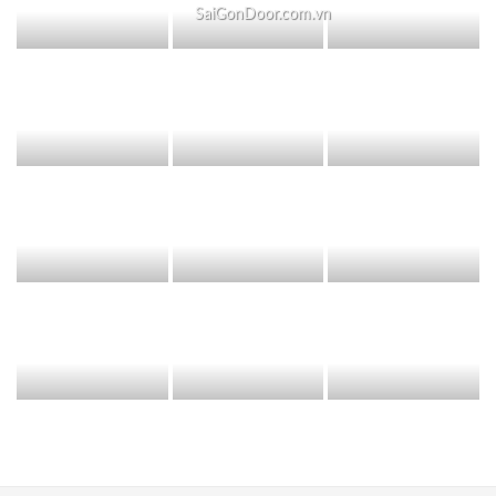
SaiGonDoor.com.vn