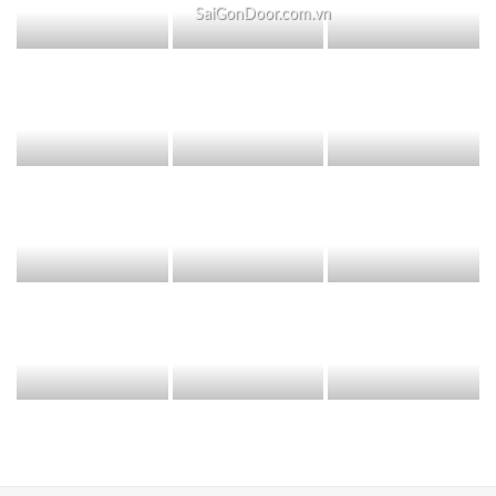
SaiGonDoor.com.vn