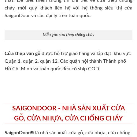
thất. Để biết thêm thông tin chi tiết về cửa thép chống
cháy, mời quý khách liên hệ với hệ thống siêu thị cửa
SaigonDoor và các đại lý trên toàn quốc.
Mẫu góc cửa thép chống cháy
Cửa thép vân gỗ
được hỗ trợ giao hàng và lắp đặt khu vực
Quận 1, quận 2, quận 12, Các quận nội thành Thành phố
Hồ Chí Minh và toàn quốc đều có ship COD.
SAIGONDOOR - NHÀ SẢN XUẤT CỬA
GỖ, CỬA NHỰA, CỬA CHỐNG CHÁY
SaigonDoor®
là nhà sản xuất cửa gỗ, cửa nhựa, cửa chống