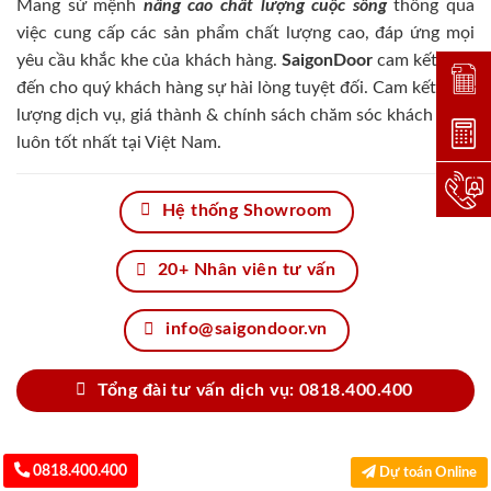
Mang sứ mệnh
nâng cao chất lượng cuộc sống
thông qua
việc cung cấp các sản phẩm chất lượng cao, đáp ứng mọi
yêu cầu khắc khe của khách hàng.
SaigonDoor
cam kết đem
Đặt lị
đến cho quý khách hàng sự hài lòng tuyệt đối. Cam kết chất
lượng dịch vụ, giá thành & chính sách chăm sóc khách hàng
Dự toá
luôn tốt nhất tại Việt Nam.
Hotlin
Hệ thống Showroom
20+ Nhân viên tư vấn
info@saigondoor.vn
Tổng đài tư vấn dịch vụ: 0818.400.400
0818.400.400
Dự toán Online