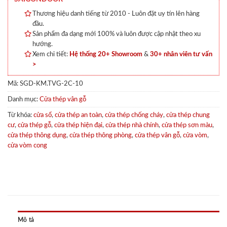
Thương hiệu danh tiếng từ 2010 - Luôn đặt uy tín lên hàng
đầu.
Sản phẩm đa dạng mới 100% và luôn được cập nhật theo xu
hướng.
Xem chi tiết:
Hệ thống 20+ Showroom
&
30+ nhân viên tư vấn
>
Mã:
SGD-KM.TVG-2C-10
Danh mục:
Cửa thép vân gỗ
Từ khóa:
cửa sổ
,
cửa thép an toàn
,
cửa thép chống cháy
,
cửa thép chung
cư
,
cửa thép gỗ
,
cửa thép hiện đại
,
cửa thép nhà chính
,
cửa thép sơn màu
,
cửa thép thông dụng
,
cửa thép thông phòng
,
cửa thép vân gỗ
,
cửa vòm
,
cửa vòm cong
Mô tả