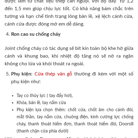
được làm từ chất liệu thép cán nguội. Với độ dày từ 1,2
đến 1,5 mm giúp chịu lực tốt. Có khả năng bám chắc trên
tường và hạn chế tình trạng lỏng bản lề, xệ lệch cánh cửa,
cánh cửa được đóng mở em dễ dàng.
Ron cao su chống cháy
Joint chống cháy có tác dụng sẽ bít kín toàn bộ khe hở giữa
cánh và khung bao, khi nhiệt độ tăng nó sẽ nở ra ngăn
không cho lửa và khói thoát ra ngoài.
Phụ kiện:
Cửa thép vân gỗ
thường đi kèm với một số
phụ kiện như:
Tay co thủy lực ( tay đẩy hơi),
Khóa, bản lề, tay nắm cửa
Phụ kiện lựa chọn thêm: chốt cửa, chốt âm cho cánh đôi,
mắt thần, tay nắm cửa, chuông điện, kính cường lực chống
cháy, thanh thoát hiểm đơn, thanh thoát hiểm đôi, Doorsill
(thanh chặn cửa phía dưới)