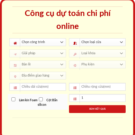
Công cụ dự toán chi phí
online
Làm kín Foam
Cột Bắn
silicon
XEM KẾT QUẢ