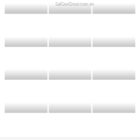
SaiGonDoor.com.vn