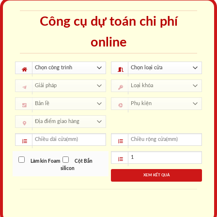
Công cụ dự toán chi phí
online
Làm kín Foam
Cột Bắn
silicon
XEM KẾT QUẢ