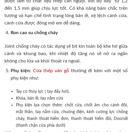
được làm từ chất liệu thép cán nguội. Với độ dày từ 1,2
đến 1,5 mm giúp chịu lực tốt. Có khả năng bám chắc trên
tường và hạn chế tình trạng lỏng bản lề, xệ lệch cánh cửa,
cánh cửa được đóng mở em dễ dàng.
Ron cao su chống cháy
Joint chống cháy có tác dụng sẽ bít kín toàn bộ khe hở giữa
cánh và khung bao, khi nhiệt độ tăng nó sẽ nở ra ngăn
không cho lửa và khói thoát ra ngoài.
Phụ kiện:
Cửa thép vân gỗ
thường đi kèm với một số
phụ kiện như:
Tay co thủy lực ( tay đẩy hơi),
Khóa, bản lề, tay nắm cửa
Phụ kiện lựa chọn thêm: chốt cửa, chốt âm cho cánh đôi,
mắt thần, tay nắm cửa, chuông điện, kính cường lực chống
cháy, thanh thoát hiểm đơn, thanh thoát hiểm đôi, Doorsill
(thanh chặn cửa phía dưới)