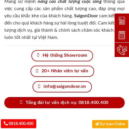
Mang sứ mệnh
nâng cao chất lượng cuộc sống
thông qua
việc cung cấp các sản phẩm chất lượng cao, đáp ứng mọi
yêu cầu khắc khe của khách hàng.
SaigonDoor
cam kết đem
Đặt lị
đến cho quý khách hàng sự hài lòng tuyệt đối. Cam kết chất
lượng dịch vụ, giá thành & chính sách chăm sóc khách hàng
Dự toá
luôn tốt nhất tại Việt Nam.
Hotlin
Hệ thống Showroom
20+ Nhân viên tư vấn
info@saigondoor.vn
Tổng đài tư vấn dịch vụ: 0818.400.400
0818.400.400
Dự toán Online