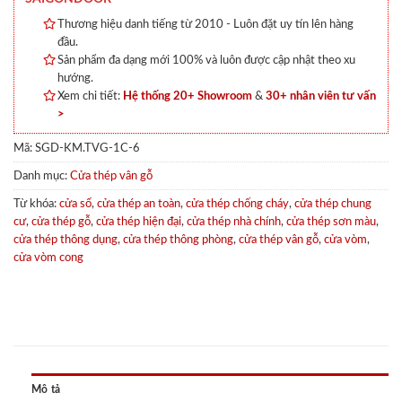
Thương hiệu danh tiếng từ 2010 - Luôn đặt uy tín lên hàng
đầu.
Sản phẩm đa dạng mới 100% và luôn được cập nhật theo xu
hướng.
Xem chi tiết:
Hệ thống 20+ Showroom
&
30+ nhân viên tư vấn
>
Mã:
SGD-KM.TVG-1C-6
Danh mục:
Cửa thép vân gỗ
Từ khóa:
cửa sổ
,
cửa thép an toàn
,
cửa thép chống cháy
,
cửa thép chung
cư
,
cửa thép gỗ
,
cửa thép hiện đại
,
cửa thép nhà chính
,
cửa thép sơn màu
,
cửa thép thông dụng
,
cửa thép thông phòng
,
cửa thép vân gỗ
,
cửa vòm
,
cửa vòm cong
Mô tả