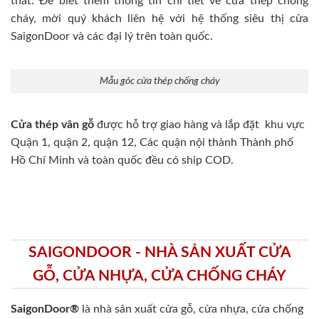
thất. Để biết thêm thông tin chi tiết về cửa thép chống
cháy, mời quý khách liên hệ với hệ thống siêu thị cửa
SaigonDoor và các đại lý trên toàn quốc.
Mẫu góc cửa thép chống cháy
Cửa thép vân gỗ
được hỗ trợ giao hàng và lắp đặt khu vực
Quận 1, quận 2, quận 12, Các quận nội thành Thành phố
Hồ Chí Minh và toàn quốc đều có ship COD.
SAIGONDOOR - NHÀ SẢN XUẤT CỬA
GỖ, CỬA NHỰA, CỬA CHỐNG CHÁY
SaigonDoor®
là nhà sản xuất cửa gỗ, cửa nhựa, cửa chống