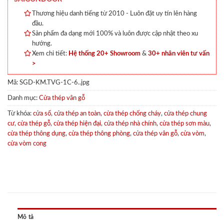
Thương hiệu danh tiếng từ 2010 - Luôn đặt uy tín lên hàng
đầu.
Sản phẩm đa dạng mới 100% và luôn được cập nhật theo xu
hướng.
Xem chi tiết:
Hệ thống 20+ Showroom
&
30+ nhân viên tư vấn
>
Mã:
SGD-KM.TVG-1C-6..jpg
Danh mục:
Cửa thép vân gỗ
Từ khóa:
cửa sổ
,
cửa thép an toàn
,
cửa thép chống cháy
,
cửa thép chung
cư
,
cửa thép gỗ
,
cửa thép hiện đại
,
cửa thép nhà chính
,
cửa thép sơn màu
,
cửa thép thông dụng
,
cửa thép thông phòng
,
cửa thép vân gỗ
,
cửa vòm
,
cửa vòm cong
Mô tả