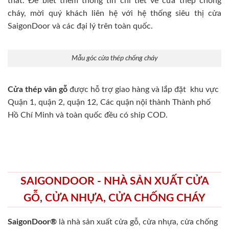
thất. Để biết thêm thông tin chi tiết về cửa thép chống
cháy, mời quý khách liên hệ với hệ thống siêu thị cửa
SaigonDoor và các đại lý trên toàn quốc.
Mẫu góc cửa thép chống cháy
Cửa thép vân gỗ
được hỗ trợ giao hàng và lắp đặt khu vực
Quận 1, quận 2, quận 12, Các quận nội thành Thành phố
Hồ Chí Minh và toàn quốc đều có ship COD.
SAIGONDOOR - NHÀ SẢN XUẤT CỬA
GỖ, CỬA NHỰA, CỬA CHỐNG CHÁY
SaigonDoor®
là nhà sản xuất cửa gỗ, cửa nhựa, cửa chống