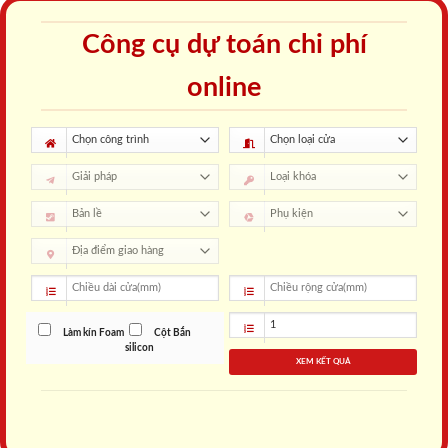
Công cụ dự toán chi phí
online
Làm kín Foam
Cột Bắn
silicon
XEM KẾT QUẢ