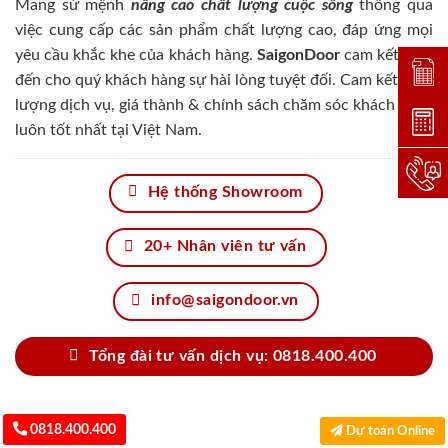
Mang sứ mệnh
nâng cao chất lượng cuộc sống
thông qua
việc cung cấp các sản phẩm chất lượng cao, đáp ứng mọi
yêu cầu khắc khe của khách hàng.
SaigonDoor
cam kết đem
Đặt lị
đến cho quý khách hàng sự hài lòng tuyệt đối. Cam kết chất
lượng dịch vụ, giá thành & chính sách chăm sóc khách hàng
Dự toá
luôn tốt nhất tại Việt Nam.
Hotlin
Hệ thống Showroom
20+ Nhân viên tư vấn
info@saigondoor.vn
Tổng đài tư vấn dịch vụ: 0818.400.400
0818.400.400
Dự toán Online