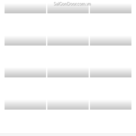
SaiGonDoor.com.vn