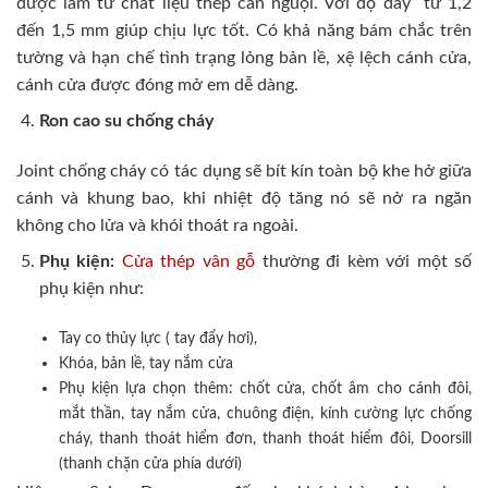
được làm từ chất liệu thép cán nguội. Với độ dày từ 1,2
đến 1,5 mm giúp chịu lực tốt. Có khả năng bám chắc trên
tường và hạn chế tình trạng lỏng bản lề, xệ lệch cánh cửa,
cánh cửa được đóng mở em dễ dàng.
Ron cao su chống cháy
Joint chống cháy có tác dụng sẽ bít kín toàn bộ khe hở giữa
cánh và khung bao, khi nhiệt độ tăng nó sẽ nở ra ngăn
không cho lửa và khói thoát ra ngoài.
Phụ kiện:
Cửa thép vân gỗ
thường đi kèm với một số
phụ kiện như:
Tay co thủy lực ( tay đẩy hơi),
Khóa, bản lề, tay nắm cửa
Phụ kiện lựa chọn thêm: chốt cửa, chốt âm cho cánh đôi,
mắt thần, tay nắm cửa, chuông điện, kính cường lực chống
cháy, thanh thoát hiểm đơn, thanh thoát hiểm đôi, Doorsill
(thanh chặn cửa phía dưới)