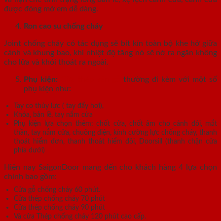
được đóng mở em dễ dàng.
Ron cao su chống cháy
Joint chống cháy có tác dụng sẽ bít kín toàn bộ khe hở giữa
cánh và khung bao, khi nhiệt độ tăng nó sẽ nở ra ngăn không
cho lửa và khói thoát ra ngoài.
Phụ kiện:
Cửa thép vân gỗ
thường đi kèm với một số
phụ kiện như:
Tay co thủy lực ( tay đẩy hơi),
Khóa, bản lề, tay nắm cửa
Phụ kiện lựa chọn thêm: chốt cửa, chốt âm cho cánh đôi, mắt
thần, tay nắm cửa, chuông điện, kính cường lực chống cháy, thanh
thoát hiểm đơn, thanh thoát hiểm đôi, Doorsill (thanh chặn cửa
phía dưới)
Hiện nay SaigonDoor mang đến cho khách hàng 4 lựa chọn
chính bao gồm:
Cửa gỗ chống cháy 60 phút.
Cửa thép chống cháy 70 phút
Cửa thép chống cháy 90 phút
Và cửa Thép chống cháy 120 phút cao cấp.