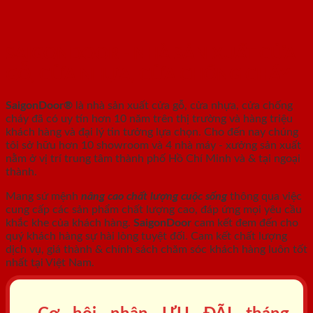
SAIGONDOOR - NHÀ SẢN XUẤT CỬA
GỖ, CỬA NHỰA, CỬA CHỐNG CHÁY
SaigonDoor®
là nhà sản xuất cửa gỗ, cửa nhựa, cửa chống
cháy
đã có uy tín hơn 10 năm trên thị trường và hàng triệu
khách hàng và đại lý tin tưởng lựa chọn. Cho đến nay chúng
tôi sở hữu hơn 10 showroom và 4 nhà máy - xưởng sản xuất
nằm ở vị trí trung tâm thành phố Hồ Chí Minh và & tại ngoại
thành.
Mang sứ mệnh
nâng cao chất lượng cuộc sống
thông qua việc
cung cấp các sản phẩm chất lượng cao, đáp ứng mọi yêu cầu
khắc khe của khách hàng.
SaigonDoor
cam kết đem đến cho
quý khách hàng sự hài lòng tuyệt đối. Cam kết chất lượng
dịch vụ, giá thành & chính sách chăm sóc khách hàng luôn tốt
nhất tại Việt Nam.