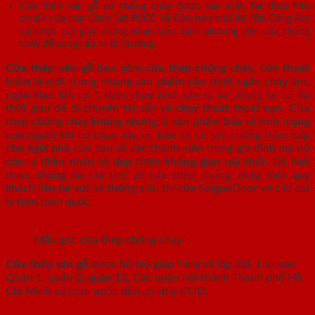
Cửa thép vân gỗ có chống cháy được sản xuất đạt theo tiêu
chuẩn của cục Cảnh Sát PCCC và Cứu nạn cứu hộ (Bộ Công An)
và được cấp giấy chứng nhận kiểm định phương tiện cửa chống
cháy để cung cấp ra thị trường.
Cửa thép vân gỗ
bao gồm cửa thép chống cháy, cửa thoát
hiểm là một trong những sản phẩm cần thiết ngăn cháy lan,
ngăn khói khi có 1 đám cháy nhỏ xảy ra và chúng ta có đủ
thời gian để di chuyển tài sản và chạy thoát thoát nạn. Cửa
thép chống cháy không những là sản phẩm bảo vệ tính mạng
con người khi có cháy xảy ra, bảo vệ tài sản chống trộm cấp
cho ngôi nhà của bạn và các thành viên trong gia đình mà nó
còn là điểm nhấn tô đẹp thêm không gian nội thất. Để biết
thêm thông tin chi tiết về cửa thép chống cháy, mời quý
khách liên hệ với hệ thống siêu thị cửa SaigonDoor và các đại
lý trên toàn quốc.
Mẫu góc cửa thép chống cháy
Cửa thép vân gỗ
được hỗ trợ giao hàng và lắp đặt khu vực
Quận 1, quận 2, quận 12, Các quận nội thành Thành phố Hồ
Chí Minh và toàn quốc đều có ship COD.