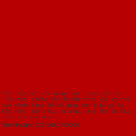
"Khi bán một sản phẩm chất lượng với vật
liệu tốt, chúng tôi đã đặt mình vào vị trí
của Khách hàng để cố gắng xem điều gì là
tốt nhất, bền nhất và phải mang đến sự hài
lòng lâu dài nhất"
Trần Văn Lãm
/
CEO SAIGONDOOR