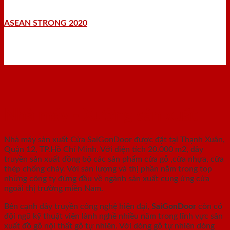
ASEAN STRONG 2020
Nhà máy - Xưởng sản xuất
Nhà máy sản xuất Cửa SaiGonDoor được đặt tại Thạnh Xuân,
Quận 12, TP.Hồ Chí Minh. Với diện tích 20.000 m2, dây
truyền sản xuất đồng bộ các sản phẩm cửa gỗ ,cửa nhựa, cửa
thép chống cháy. Với sản lượng và thị phần nằm trong top
những công ty đứng đầu về ngành sản xuất cung ứng cửa
ngoài thị trường miền Nam.
Bên cạnh dây truyền công nghệ hiện đại,
SaiGonDoor
còn có
đội ngũ kỹ thuật viên lành nghề nhiều năm trong lĩnh vực sản
xuất đồ gỗ nội thất gỗ tự nhiên. Với dòng gỗ tự nhiên dòng