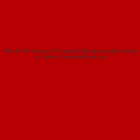
Phản hồi tốt của giáo viên luyện thi thpt quốc gia khi sử dụng
sản phẩm cửa nhựa SaiGonDoor