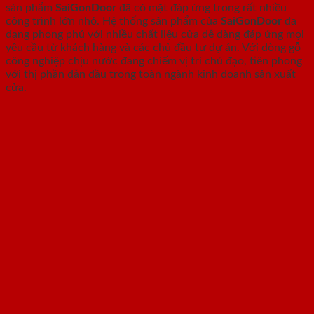
sản phẩm
SaiGonDoor
đã có mặt đáp ứng trong rất nhiều
công trình lớn nhỏ. Hệ thống sản phẩm của
SaiGonDoor
đa
dạng phong phú với nhiều chất liệu cửa dễ dàng đáp ứng mọi
yêu cầu từ khách hàng và các chủ đầu tư dự án. Với dòng gỗ
công nghiệp chịu nước đang chiếm vị trí chủ đạo, tiên phong
với thị phần dẫn đầu trong toàn ngành kinh doanh sản xuất
cửa.