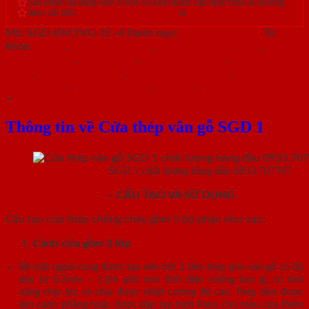
Sản phẩm đa dạng mới 100% và luôn được cập nhật theo xu hướng.
Xem chi tiết:
Hệ thống 20+ Showroom
&
30+ nhân viên tư vấn >
Mã:
SGD-KM.TVG-1C-4
Danh mục:
Cửa thép vân gỗ
Từ
khóa:
cửa sổ
,
cửa thép an toàn
,
cửa thép chống cháy
,
cửa
thép chung cư
,
cửa thép gỗ
,
cửa thép hiện đại
,
cửa thép nhà
chính
,
cửa thép sơn màu
,
cửa thép thông dụng
,
cửa thép
thông phòng
,
cửa thép vân gỗ
,
cửa vòm
,
cửa vòm cong
Mô tả
Thông tin về Cửa thép vân gỗ SGD 1
Cửa thép vân gỗ
SGD 1 chất lượng hàng đầu 0933.707707
CỬA THÉP VÂN GỖ
– CẤU TẠO VÀ SỬ DỤNG
Cấu tạo cửa thép chống cháy gồm 5 bộ phận như sau:
Cánh cửa
gồm 3 lớp
Bề mặt ngoài cùng được tạo nên bởi 2 tấm thép phủ vân gỗ có độ
dày từ 0.7mm – 1.2m phủ sơn tĩnh điện chống han gỉ, có khả
năng chịu lực và chịu được nhiệt cường độ cao. Thép tấm được
làm cánh phẳng hoặc được dập tạo hình Pano cho mẫu cửa thêm