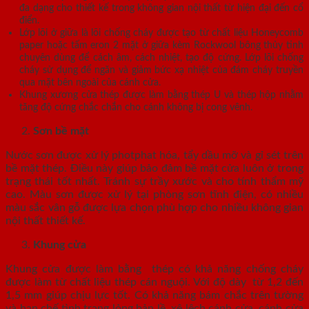
đa dạng cho thiết kế trong không gian nội thất từ hiện đại đến cổ
điển.
Lớp lõi ở giữa là lõi chống cháy được tạo từ chất liệu Honeycomb
paper hoặc tấm eron 2 mặt ở giữa kèm Rockwool bông thủy tinh
chuyên dùng để cách âm, cách nhiệt, tạo độ cứng. Lớp lõi chống
cháy sử dụng để ngăn và giảm bức xạ nhiệt của đám cháy truyền
qua mặt bên ngoài của cánh cửa.
Khung xương cửa thép được làm bằng thép U và thép hộp nhằm
tăng độ cứng chắc chắn cho cánh không bị cong vênh.
Sơn bề mặt
Nước sơn được xử lý photphat hóa, tẩy dầu mỡ và gỉ sét trên
bề mặt thép. Điều này giúp bảo đảm bề mặt cửa luôn ở trong
trạng thái tốt nhất. Tránh sự trầy xước và cho tính thẩm mỹ
cao. Màu sơn được xử lý tại phòng sơn tĩnh điện, có nhiều
màu sắc vân gỗ được lựa chọn phù hợp cho nhiều không gian
nội thất thiết kế.
Khung cửa
Khung cửa được làm bằng thép có khả năng chống cháy
được làm từ chất liệu thép cán nguội. Với độ dày từ 1,2 đến
1,5 mm giúp chịu lực tốt. Có khả năng bám chắc trên tường
và hạn chế tình trạng lỏng bản lề, xệ lệch cánh cửa, cánh cửa