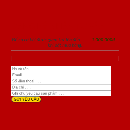
ĐĂNG KÝ NHẬN TƯ VẤN
Để có cơ hội được giảm trừ lên đến
1.000.000đ
khi đặt mua hàng.