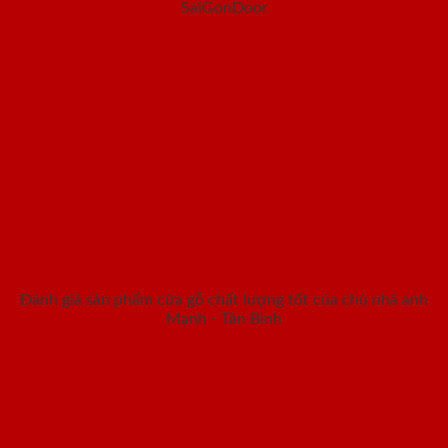
SaiGonDoor
Đánh giá sản phẩm cửa gỗ chất lượng tốt của chủ nhà anh
Mạnh - Tân Bình