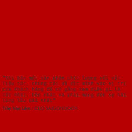
"Khi bán một sản phẩm chất lượng với vật
liệu tốt, chúng tôi đã đặt mình vào vị trí
của Khách hàng để cố gắng xem điều gì là
tốt nhất, bền nhất và phải mang đến sự hài
lòng lâu dài nhất"
Trần Văn Lãm
/
CEO SAIGONDOOR