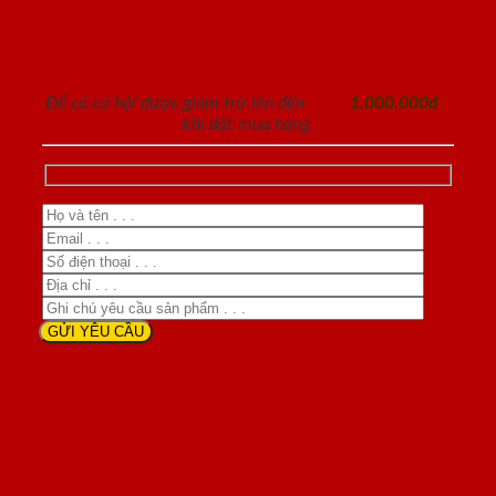
ĐĂNG KÝ NHẬN TƯ VẤN
Để có cơ hội được giảm trừ lên đến
1.000.000đ
khi đặt mua hàng.