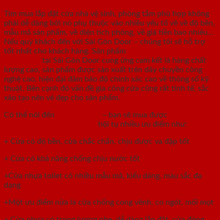
Tìm mua lắp đặt cửa nhà vệ sinh, phòng tắm phù hợp không
phải dễ dàng bởi nó phụ thuộc vào nhiều yếu tố về về độ bền,
mẫu mã sản phẩm, về diện tích phòng, về giá tiền bao nhiêu…
Nếu quý khách đến với Sài Gòn Door – chúng tôi sẽ hỗ trợ
tốt nhất cho khách hàng. Sản phẩm
cửa nhựa Toilet
,
cửa nhựa
phòng tắm
tại Sài Gòn Door cung ứng cam kết là hàng chất
lượng cao, sản phẩm được sản xuất trên dây chuyền công
nghệ cao, hiện đại đảm bảo độ chính xác cao về thông số kỹ
thuật. Bên cạnh đó vấn đề gia công cửa cũng rất tinh tế, sắc
xảo tạo nên vẻ đẹp cho sản phẩm.
Có thể nói đến
Sài Gòn Door
– bạn sẽ mua được
cửa nhựa
Toilet
,
cửa nhựa phòng tắm
hội tụ nhiều ưu điểm như:
+ Cửa có độ bền, cửa chắc chắn, chịu được va đập tốt
+ Cửa có khả năng chống chịu nước tốt
+Cửa nhựa toilet có nhiều mẫu mã, kiểu dáng, màu sắc đa
dạng
+Một ưu điểm nữa là cửa chống cong vênh, co ngót, mối mọt
+ Cửa nhựa có trọng lượng nhẹ, dễ dàng lắp đặt, cửa đóng