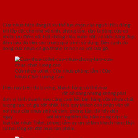
PHÒNG TẮM | CỬA NHỰA CHẤT
LƯỢNG CAO
Cửa nhựa hiện đang là xu thế lựa chọn của người tiêu dùng
khi lắp đặt cho nhà vệ sinh, phòng tắm, đây là dòng cửa có
nhiều ưu điểm nổi trội chống chịu nước tốt, có kiểu dáng đẹp,
đảm bảo độ bền cao trong quá trình sử dụng. Bên cạnh đó
dòng cửa nhựa có giá thành rẻ hơn so với cửa gỗ.
Cửa nhựa toilet | Cửa nhựa phòng tắm | Cửa
Nhựa Chất Lượng Cao
Hiện nay trên thị trường, khách hàng có thể mua
cửa nhựa
Toilet
,
cửa nhựa phòng tắm
rất dễ dàng nhưng không phải
đơn vị kinh doanh nào cũng cam kết bán hàng cửa nhựa chất
lượng cao, có giá tốt nhất. Nếu quý khách còn phân vân về
nơi mua cửa nhựa nhà vệ sinh, phòng tắm thì hãy đến
ngay
Sài Gòn Door
– với kinh nghiệm lâu năm cung cấp các
loại cửa nhựa Toilet, phòng tắm uy tín sẽ làm khách hàng thật
sự hài lòng khi đặt mua sản phẩm.