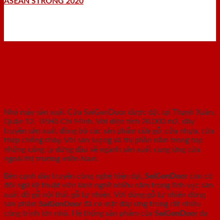
ASEAN STRONG 2020
Nhà máy - Xưởng sản xuất
Nhà máy sản xuất Cửa SaiGonDoor được đặt tại Thạnh Xuân,
Quận 12, TP.Hồ Chí Minh. Với diện tích 20.000 m2, dây
truyền sản xuất đồng bộ các sản phẩm cửa gỗ ,cửa nhựa, cửa
thép chống cháy. Với sản lượng và thị phần nằm trong top
những công ty đứng đầu về ngành sản xuất cung ứng cửa
ngoài thị trường miền Nam.
Bên cạnh dây truyền công nghệ hiện đại,
SaiGonDoor
còn có
đội ngũ kỹ thuật viên lành nghề nhiều năm trong lĩnh vực sản
xuất đồ gỗ nội thất gỗ tự nhiên. Với dòng gỗ tự nhiên dòng
sản phẩm
SaiGonDoor
đã có mặt đáp ứng trong rất nhiều
công trình lớn nhỏ. Hệ thống sản phẩm của
SaiGonDoor
đa