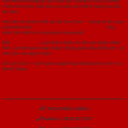
cam kết bán đúng giá. Bên cạnh đó, chúng tôi còn có nhiều
chính sách thực hiện dịch vụ chăm sóc khách hàng chu đáo
tận tình
Hãy liên hệ nhanh nhất tại Sài Gòn Door – chúng tôi sẽ cung
cấp nhiều mẫu
cửa nhựa Toilet
,
cửa nhựa phòng tắm
đẹp
nhất, bền nhất và có giá phải chăng nhất.
Đến
Sài Gòn Door
– quý khách được tư vấn sản phẩm nhiệt
tình, cam kết giao hàng nhanh chóng, giao hàng miễn phí , an
toàn tận nơi người nhận.
Sài Gòn Door – luôn luôn là người bạn đồng hành uy tín của
khách hàng!
================================================
HỖ TRỢ KHÁCH HÀNG
Hotline 1: 0933.707.707