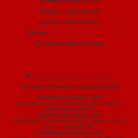
Hotline 2: 0834.715.715
Hotline 3: 0834.494.494
Hotline 4: 0826.901.901
Email:
sales.saigondoor@gmail.com
CSKH 24/7: 028.37.712.989
https://saigondoor.vn/
https://famidoor.vn/
————————————————————
HỆ THỐNG SHOWROOM SAIGONDOOR®
*SHOWROOM QUẬN 7, HCM
511 Lê Văn Lương, P. Tân Phong, Quận 7, TP.HCM
Hotline: 0818.400.400
*SHOWROOM QUẬN 9, HCM
535 Đỗ Xuân Hợp, P. Phước Long B, Quận 9, TP.HCM
Hotline: 0828.400.400
*SHOWROOM QUẬN 12, HCM