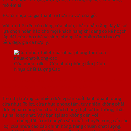
mở êm ái
+ Cửa nhựa có giá thành rẻ hơn so với cửa gỗ.
Với ưu thế trên của dòng cửa nhựa, chắc chắn rằng đây là sự
lựa chọn hoàn hảo cho mọi khách hàng khi đang có kế hoạch
lắp đặt cửa cho nhà vệ sinh, phòng tắm nhằm đảm bảo độ
bền, đẹp, giá cả hợp lý.
Cửa nhựa toilet | Cửa nhựa phòng tắm | Cửa
Nhựa Chất Lượng Cao
Sài Gòn Door sự lựa chọn tốt nhất cho khách hàng khi tìm
mua cửa nhựa Toilet, cửa nhựa phòng tắm:
Trên thị trường có nhiều đơn vị sản xuất, kinh doanh dòng
cửa nhựa Toilet, cửa nhựa phòng tắm, tuy nhiên không phải
đơn vị nào cũng làm cho khách hàng thật sự tin tưởng, thật
sự hài lòng nhất. Vậy bạn tại sao không đến với
Sài Gòn
Door
– chúng tôi là nơi chuyên sản xuất, chuyên cung cấp các
loại cửa nhựa cao cấp chính hãng, hàng chuẩn chất lượng,