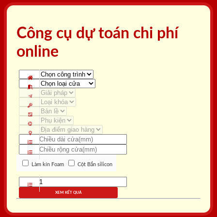
Công cụ dự toán chi phí
online
Làm kín Foam
Cột Bắn silicon
XEM KẾT QUẢ