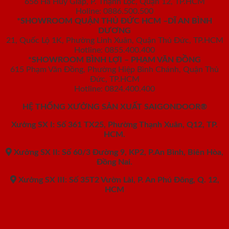
656 Hà Huy Giáp, P. Thạnh Lộc, Quận 12, TP.HCM
Holine: 0886.500.500
*SHOWROOM QUẬN THỦ ĐỨC HCM –DĨ AN BÌNH
DƯƠNG
21, Quốc Lộ 1K, Phường Linh Xuân, Quận Thủ Đức, TP.HCM
Hotline: 0855.400.400
*SHOWROOM BÌNH LỢI – PHẠM VĂN ĐỒNG
615 Phạm Văn Đồng, Phường Hiệp Bình Chánh, Quận Thủ
Đức, TP.HCM
Hotline: 0824.400.400
HỆ THỐNG XƯỞNG SẢN XUẤT SAIGONDOOR®
Xưởng SX I: Số 361 TX25, Phường Thạnh Xuân, Q12, TP.
HCM.
Xưởng SX II: Số 60/3 Đường 9, KP2, P.An Bình, Biên Hòa,
Đồng Nai.
Xưởng SX III: Số 35T2 Vườn Lài, P. An Phú Đông, Q. 12,
HCM