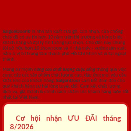
SAIGONDOOR - NHÀ SẢN XUẤT CỬA
GỖ, CỬA NHỰA, CỬA CHỐNG CHÁY
SaigonDoor®
là nhà sản xuất cửa gỗ, cửa nhựa, cửa chống
cháy
đã có uy tín hơn 10 năm trên thị trường và hàng triệu
khách hàng và đại lý tin tưởng lựa chọn. Cho đến nay chúng
tôi sở hữu hơn 10 showroom và 4 nhà máy - xưởng sản xuất
nằm ở vị trí trung tâm thành phố Hồ Chí Minh và & tại ngoại
thành.
Mang sứ mệnh
nâng cao chất lượng cuộc sống
thông qua việc
cung cấp các sản phẩm chất lượng cao, đáp ứng mọi yêu cầu
khắc khe của khách hàng.
SaigonDoor
cam kết đem đến cho
quý khách hàng sự hài lòng tuyệt đối. Cam kết chất lượng
dịch vụ, giá thành & chính sách chăm sóc khách hàng luôn tốt
nhất tại Việt Nam.
Cơ hội nhận ƯU ĐÃI tháng
8/2026