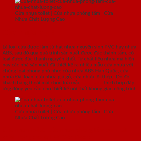
Cửa nhựa toilet | Cửa nhựa phòng tắm | Cửa
Nhựa Chất Lượng Cao
Cửa nhựa là gì?
Là loại cửa được làm từ hạt nhựa nguyên sinh PVC hay nhựa
ABS, sau đó qua quá trình sản xuất được đúc thành tấm, có
loại được đúc thành nguyên khối. Từ chất liệu nhựa mà hiện
nay các nhà sản xuất đã thiết kế ra nhiều mẫu cửa nhựa với
chủng loại phong phú như: cửa nhựa ABS Hàn Quốc, cửa
nhựa Đài loan, cửa nhựa giả gỗ, cửa nhựa lõi thép…Do đó
khách hàng thoải mái chọn lựa mẫu
cửa nhựa
thích hợp đáp
ứng đúng yêu cầu cho thiết kế nội thất không gian công trình.
Cửa nhựa toilet | Cửa nhựa phòng tắm | Cửa
Nhựa Chất Lượng Cao
Cửa nhựa Toilet- cửa nhựa phòng tắm cam kết
chất lượng cao tại Sài Gòn Door: