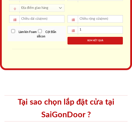
Làm kín Foam
Cột Bắn
silicon
XEM KẾT QUẢ
Tại sao chọn lắp đặt cửa tại
SaiGonDoor ?