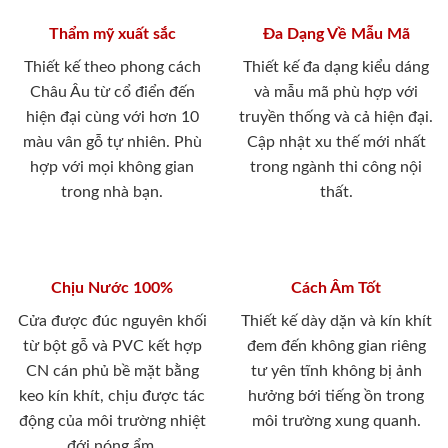
Thẩm mỹ xuất sắc
Đa Dạng Về Mẫu Mã
Thiết kế theo phong cách
Thiết kế đa dạng kiểu dáng
Châu Âu từ cổ điển đến
và mẫu mã phù hợp với
hiện đại cùng với hơn 10
truyền thống và cả hiện đại.
màu vân gỗ tự nhiên. Phù
Cập nhật xu thế mới nhất
hợp với mọi không gian
trong ngành thi công nội
trong nhà bạn.
thất.
Chịu Nước 100%
Cách Âm Tốt
Cửa được đúc nguyên khối
Thiết kế dày dặn và kín khít
từ bột gỗ và PVC kết hợp
đem đến không gian riêng
CN cán phủ bề mặt bằng
tư yên tĩnh không bị ảnh
keo kín khít, chịu được tác
hưởng bới tiếng ồn trong
động của môi trường nhiệt
môi trường xung quanh.
đới nóng ẩm.