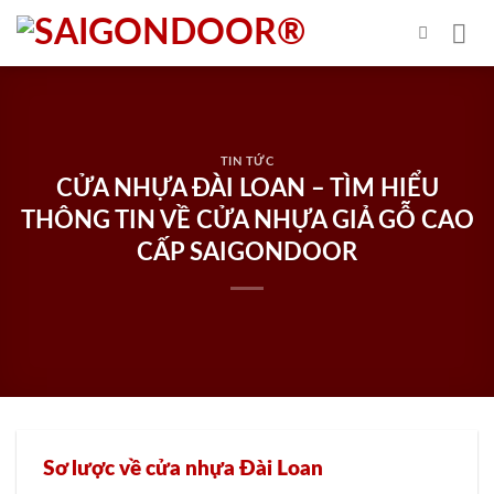
Skip
to
content
TIN TỨC
CỬA NHỰA ĐÀI LOAN – TÌM HIỂU
THÔNG TIN VỀ CỬA NHỰA GIẢ GỖ CAO
CẤP SAIGONDOOR
Sơ lược về cửa nhựa Đài Loan