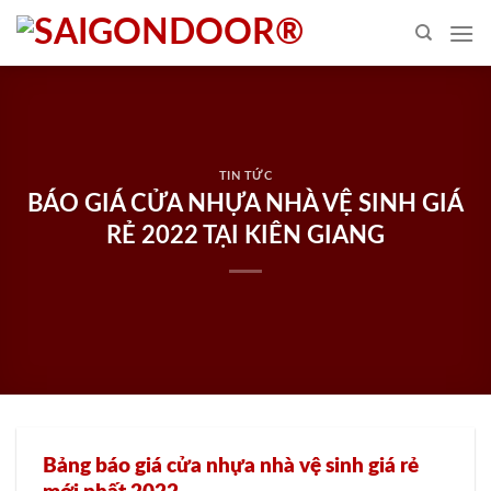
Skip
to
content
TIN TỨC
BÁO GIÁ CỬA NHỰA NHÀ VỆ SINH GIÁ
RẺ 2022 TẠI KIÊN GIANG
Bảng báo giá cửa nhựa nhà vệ sinh giá rẻ