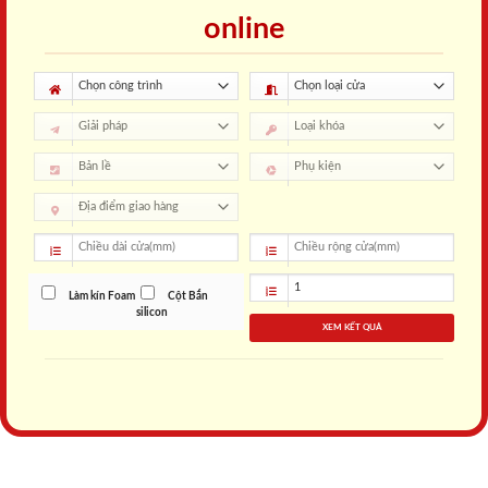
online
Làm kín Foam
Cột Bắn
silicon
XEM KẾT QUẢ