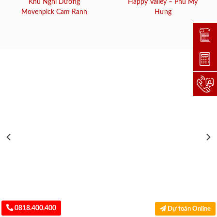
Khu Nghỉ Dưỡng
Happy Valley – Phú Mỹ
Movenpick Cam Ranh
Hưng
Đặt lị
Dự toá
Hotlin
0818.400.400
Dự toán Online