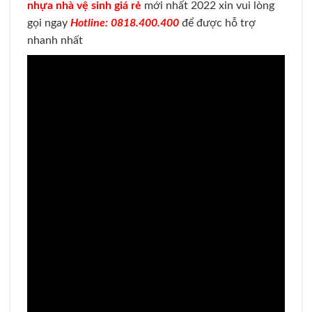
nhựa nhà vệ sinh giá rẻ
mới nhất 2022 xin vui lòng
gọi ngay
Hotline: 0818.400.400
để được hỗ trợ
nhanh nhất