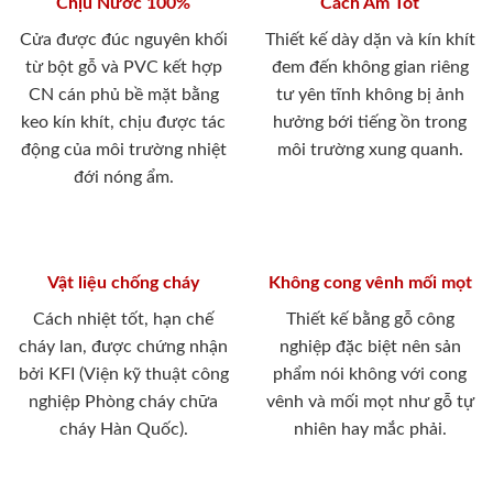
Chịu Nước 100%
Cách Âm Tốt
Cửa được đúc nguyên khối
Thiết kế dày dặn và kín khít
từ bột gỗ và PVC kết hợp
đem đến không gian riêng
CN cán phủ bề mặt bằng
tư yên tĩnh không bị ảnh
keo kín khít, chịu được tác
hưởng bới tiếng ồn trong
động của môi trường nhiệt
môi trường xung quanh.
đới nóng ẩm.
Vật liệu chống cháy
Không cong vênh mối mọt
Cách nhiệt tốt, hạn chế
Thiết kế bằng gỗ công
cháy lan, được chứng nhận
nghiệp đặc biệt nên sản
bởi KFI (Viện kỹ thuật công
phẩm nói không với cong
nghiệp Phòng cháy chữa
vênh và mối mọt như gỗ tự
cháy Hàn Quốc).
nhiên hay mắc phải.