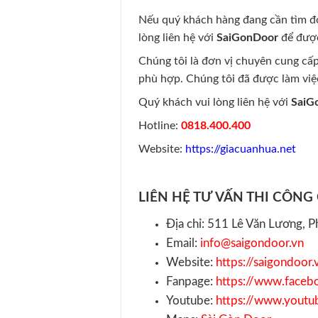
Nếu quý khách hàng đang cần tìm đ
lòng liên hệ với
SaiGonDoor
để được
Chúng tôi là đơn vị chuyên cung cấp 
phù hợp. Chúng tôi đã được làm việ
Quý khách vui lòng liên hệ với
SaiG
Hotline:
0818.400.400
Website:
https://giacuanhua.net
LIÊN HỆ TƯ VẤN THI CÔNG
Địa chỉ: 511 Lê Văn Lương,
Email:
info@saigondoor.vn
Website:
https://saigondoor.
Fanpage:
https://www.face
Youtube:
https://www.you