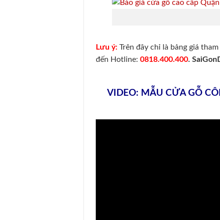
Lưu ý:
Trên đây chỉ là bảng giá tham
đến Hotline:
0818.400.400
.
SaiGon
VIDEO: MẪU CỬA GỖ C