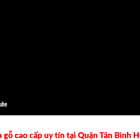
ửa gỗ cao cấp uy tín tại Quận Tân Bình