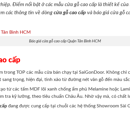
hiệp. Điểm nổi bật ở các mẫu cửa gỗ cao cấp là thiết kế của
êm các thông tin về dòng
cửa gỗ cao cấp
và báo giá cửa gỗ 
Báo giá cửa gỗ cao cấp Quận Tân Bình HCM
cao cấp
m trong TOP các mẫu cửa bán chạy tại SaiGonDoor. Không chỉ c
t sang trọng, hiện đại, tinh xảo từ đường nét vân gỗ đến màu sắ
tạo từ các tấm MDF lõi xanh chống ẩm phủ Melamine hoặc Lami
m tra kỹ lưỡng, theo tiêu chuẩn Châu Âu. Nhờ vậy mà, có chất l
 cấp
đang được cung cấp tại
chuỗi các hệ thống Showroom Sài G