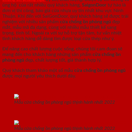
ủng hộ của rất nhiều quý khách hàng,
SaigonDoor
tự hào là
đơn vị thi công, báo giá cửa nhựa uy tín nhất khu vực Ninh
Thuận. Khi đến với SaiGonDoor, quý khách hàng sẽ được trải
nghiệm với nhiều sản phẩm
cửa chống ồn phòng ngủ
đẹp
mắt, mẫu mã đa dạng, cùng với nhiều mẫu thiết kế sang
trọng, tinh tế. Ngoài ra với sự hỗ trợ tận tâm, tư vấn nhiệt
tình khách hàng dễ dàng tìm được loại cửa thép như ý.
Để nâng cao chất lượng cuộc sống, chúng tôi cam đoan sẽ
mang đến cho khách hàng những sản phẩm
cửa chống ồn
phòng ngủ
đẹp, chất lượng tốt, giá thành hợp lý.
Quý khách tham khảo một số mẫu
cửa chống ồn phòng ngủ
được mọi người yêu thích dưới đây.
Mẫu cửa chống ồn phòng ngủ thịnh hành nhất 2022
Mẫu cửa chống ồn phòng ngủ thịnh hành nhất 2022