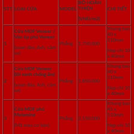
BỘ HOÀN
THIỆN
STT
LOẠI CỬA
MODEL
CHI TIẾT
(VNĐ/m2)
Khung bao
Cửa MDF Veneer /
40 x
Ván ép phủ Veneer
110mm
1
Phẳng
1.750.000
(xoan đào, Ash, căm
Nẹp chỉ 10
xe)
x 40mm
Khung bao
Cửa MDF Veneer
40 x
(lõi xanh chống ẩm)
110mm
2
Phẳng
1.850.000
(xoan đào, Ash, căm
Nẹp chỉ 10
xe)
x 40mm
Khung bao
Cửa MDF phủ
45 x
Melamine
110mm
3
Phẳng
2.150.000
(Mã màu cơ bản)
Nẹp chỉ 10
x 40mm