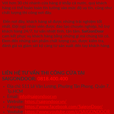
Với hơn 30 chi nhánh cửa hàng ở khắp cả nước, quý khách
hàng có thể hoàn toàn tin tưởng vào mức độ uy tín, cũng như
chất lượng thi công nơi đây.
Đến nơi đây, khách hàng sẽ được những trải nghiệm tốt
nhất. Đội ngũ nhân viên được đào tạo chuyên nghiệp, hỗ trợ
khách hàng 24/7, tư vấn nhiệt tình, tận tâm.
SaiGonDoor
cam kết phục vụ khách hàng bằng những gì mà chúng tôi có.
Đem đến những sản phẩm chất lượng cao, được kiểm tra,
đánh giá và giám sát kỹ càng từ sản xuất đến tay khách hàng.
LIÊN HỆ TƯ VẤN THI CÔNG CỬA TẠI
SAIGONDOOR:
0818.400.400
Địa chỉ: 511 Lê Văn Lương, Phường Tân Phong, Quận 7,
Tp.HCM
Email:
info@saigondoor.vn
Website:
https://saigondoor.vn/
Fanpage:
https://www.facebook.com/SaigonDoor/
Youtube
:
https://www.youtube.com/c/SAIGONDOOR