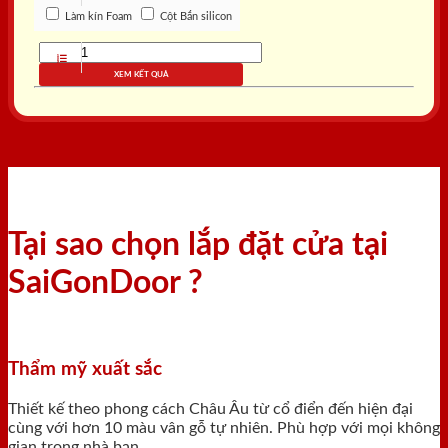
Làm kín Foam
Cột Bắn silicon
XEM KẾT QUẢ
Tại sao chọn lắp đặt cửa tại
SaiGonDoor ?
Thẩm mỹ xuất sắc
Thiết kế theo phong cách Châu Âu từ cổ điển đến hiện đại
cùng với hơn 10 màu vân gỗ tự nhiên. Phù hợp với mọi không
gian trong nhà bạn.