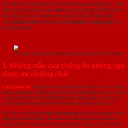
khu đô thị, những nơi chịu ảnh hưởng của tiếng ồn,…Gia
đình bạn đã sở hữu cho mình bộ cửa chống ồn để bảo vệ
sức khỏe cho các thành viên chưa? Bài viết dưới đây
cùng
SaiGonDoor
tìm hiểu
cửa chống ồn phòng ngủ
chi
tiết nhất nhé!
Thi công, báo giá cửa chống ồn phòng ngủ tại Ninh Thuận
1. Những mẫu cửa chống ồn phòng ngủ
được ưa chuộng nhất
Cửa chống ồn
là sự lựa chọn hàng đầu khi chọn mua cho cửa
phòng ngủ. Bởi vì phòng ngủ chính là không gian cần sự riêng
tư và yên tĩnh nhiều nhất để đảm bảo được giấc ngủ sâu và
sự thư giãn cho gia đình và bản thân sau ngày dài vất vả.
Trên thực tế,
cửa chống ồn phòng ngủ
có khả năng ngăn chặn
tiếng ồn lên đến 80%, đảm bảo cho không gian của bạn sẽ
không bị ảnh hưởng bởi những tiếng ồn của xe cộ, nhà máy…