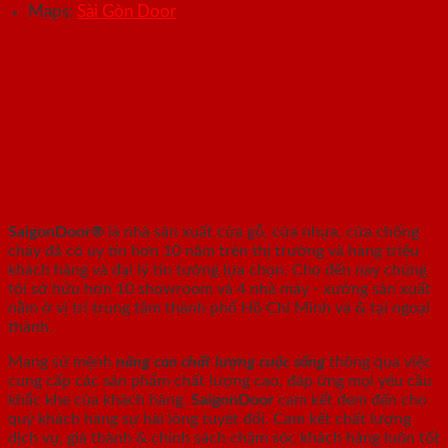
Maps:
Sài Gòn Door
SAIGONDOOR - NHÀ SẢN XUẤT CỬA
GỖ, CỬA NHỰA, CỬA CHỐNG CHÁY
SaigonDoor®
là nhà sản xuất cửa gỗ, cửa nhựa, cửa chống
cháy
đã có uy tín hơn 10 năm trên thị trường và hàng triệu
khách hàng và đại lý tin tưởng lựa chọn. Cho đến nay chúng
tôi sở hữu hơn 10 showroom và 4 nhà máy - xưởng sản xuất
nằm ở vị trí trung tâm thành phố Hồ Chí Minh và & tại ngoại
thành.
Mang sứ mệnh
nâng cao chất lượng cuộc sống
thông qua việc
cung cấp các sản phẩm chất lượng cao, đáp ứng mọi yêu cầu
khắc khe của khách hàng.
SaigonDoor
cam kết đem đến cho
quý khách hàng sự hài lòng tuyệt đối. Cam kết chất lượng
dịch vụ, giá thành & chính sách chăm sóc khách hàng luôn tốt