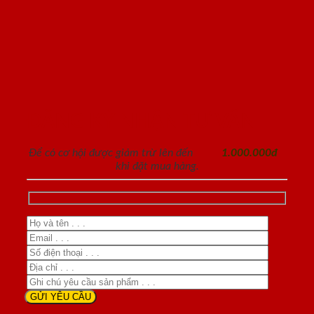
ĐĂNG KÝ NHẬN TƯ VẤN
Để có cơ hội được giảm trừ lên đến
1.000.000đ
khi đặt mua hàng.