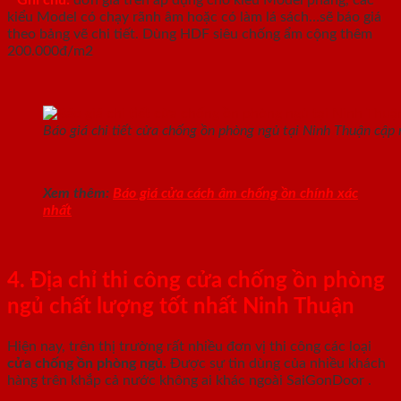
° Ghi chú:
đơn giá trên áp dụng cho kiểu Model phẳng, các
kiểu Model có chạy rãnh âm hoặc có làm lá sách…sẽ báo giá
theo bảng vẽ chi tiết. Dùng HDF siêu chống ẩm cộng thêm
200.000đ/m2
Báo giá chi tiết cửa chống ồn phòng ngủ tại Ninh Thuận cập
Xem thêm:
Báo giá cửa cách âm chống ồn chính xác
nhất
4. Địa chỉ thi công cửa chống ồn phòng
ngủ chất lượng tốt nhất Ninh Thuận
Hiện nay, trên thị trường rất nhiều đơn vị thi công các loại
cửa chống ồn phòng ngủ.
Được sự tin dùng của nhiều khách
hàng trên khắp cả nước không ai khác ngoài SaiGonDoor .