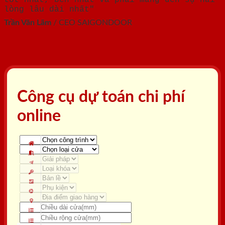
lòng lâu dài nhất"
Trần Văn Lãm
/
CEO SAIGONDOOR
Công cụ dự toán chi phí
online