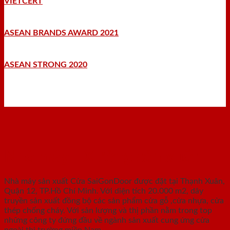
VIETCERT
ASEAN BRANDS AWARD 2021
ASEAN STRONG 2020
Nhà máy - Xưởng sản xuất
Nhà máy sản xuất Cửa SaiGonDoor được đặt tại Thạnh Xuân,
Quận 12, TP.Hồ Chí Minh. Với diện tích 20.000 m2, dây
truyền sản xuất đồng bộ các sản phẩm cửa gỗ ,cửa nhựa, cửa
thép chống cháy. Với sản lượng và thị phần nằm trong top
những công ty đứng đầu về ngành sản xuất cung ứng cửa
ngoài thị trường miền Nam.