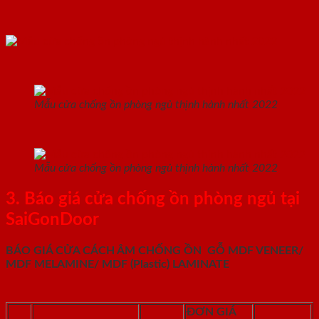
Mẫu cửa chống ồn phòng ngủ thịnh hành nhất 2022
Mẫu cửa chống ồn phòng ngủ thịnh hành nhất 2022
3. Báo giá cửa chống ồn phòng ngủ tại
SaiGonDoor
BÁO GIÁ CỬA CÁCH ÂM CHỐNG ỒN GỖ MDF VENEER/
MDF MELAMINE/ MDF (Plastic) LAMINATE
ĐƠN GIÁ