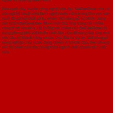
Bên cạnh dây truyền công nghệ hiện đại,
SaiGonDoor
còn có
đội ngũ kỹ thuật viên lành nghề nhiều năm trong lĩnh vực sản
xuất đồ gỗ nội thất gỗ tự nhiên. Với dòng gỗ tự nhiên dòng
sản phẩm
SaiGonDoor
đã có mặt đáp ứng trong rất nhiều
công trình lớn nhỏ. Hệ thống sản phẩm của
SaiGonDoor
đa
dạng phong phú với nhiều chất liệu cửa dễ dàng đáp ứng mọi
yêu cầu từ khách hàng và các chủ đầu tư dự án. Với dòng gỗ
công nghiệp chịu nước đang chiếm vị trí chủ đạo, tiên phong
với thị phần dẫn đầu trong toàn ngành kinh doanh sản xuất
cửa.