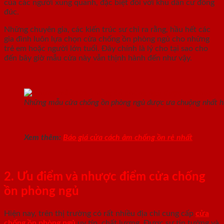
của các người xung quanh, đặc biệt đối với khu dân cư đông
đúc.
Những chuyên gia, các kiến trúc sư chỉ ra rằng, hầu hết các
gia đình luôn lựa chọn cửa chống ồn phòng ngủ cho những
trẻ em hoặc người lớn tuổi. Đây chính là lý cho tại sao cho
đến bây giờ mẫu cửa này vẫn thịnh hành đến như vậy.
Những mẫu cửa chống ồn phòng ngủ được ưa chuộng nhất h
Xem thêm:
Báo giá cửa cách âm chống ồn rẻ nhất
2. Ưu điểm và nhược điểm cửa chống
ồn phòng ngủ
Hiện nay, trên thị trường có rất nhiều địa chỉ cung cấp
cửa
chống ồn phòng ngủ
uy tín, chất lượng. Được sự tin tưởng và