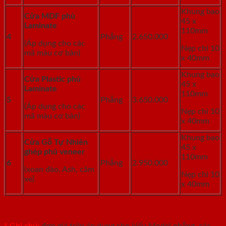
Khung bao
Cửa MDF phủ
45 x
Laminate
110mm
4
Phẳng
2.650.000
(Áp dụng cho các
Nẹp chỉ 10
mã màu cơ bản)
x 40mm
Khung bao
Cửa Plastic phủ
45 x
Laminate
110mm
5
Phẳng
3.650.000
(Áp dụng cho các
Nẹp chỉ 10
mã màu cơ bản)
x 40mm
Khung bao
Cửa Gỗ Tự Nhiên
45 x
ghép phủ veneer
110mm
6
Phẳng
2.950.000
(xoan đào, Ash, căm
Nẹp chỉ 10
xe)
x 40mm