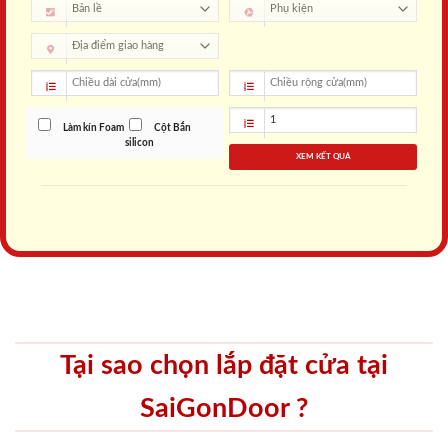
Làm kín Foam
Cột Bắn
silicon
XEM KẾT QUẢ
Tại sao chọn lắp đặt cửa tại
SaiGonDoor ?