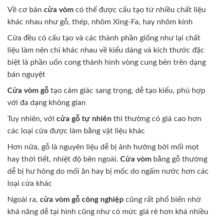
Về cơ bản
cửa vòm
có thể được cấu tạo từ nhiều chất liệu
khác nhau như gỗ, thép, nhôm Xing-Fa, hay nhôm kính
Cửa đều có cấu tạo và các thành phần giống như lại chất
liệu làm nên chỉ khác nhau về kiểu dáng và kích thước đặc
biệt là phần uốn cong thành hình vòng cung bên trên dạng
bán nguyệt
Cửa vòm gỗ
tạo cảm giác sang trọng, dễ tạo kiểu, phù hợp
với đa dạng không gian
Tuy nhiên, với
cửa gỗ tự nhiên
thì thường có giá cao hơn
các loại cửa được làm bằng vật liệu khác
Hơn nữa, gỗ là nguyên liệu dễ bị ảnh hưởng bởi mối mọt
hay thời tiết, nhiệt độ bên ngoài.
Cửa vòm
bằng gỗ thường
dễ bị hư hỏng do mối ăn hay bị mốc do ngấm nước hơn các
loại cửa khác
Ngoài ra,
cửa vòm gỗ công nghiệp
cũng rất phổ biến nhờ
khả năng dễ tại hình cũng như có mức giá rẻ hơn khá nhiều