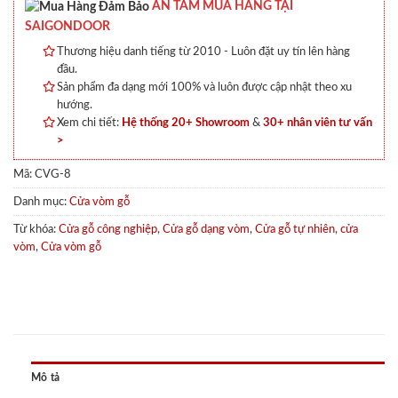
AN TÂM MUA HÀNG TẠI
SAIGONDOOR
Thương hiệu danh tiếng từ 2010 - Luôn đặt uy tín lên hàng
đầu.
Sản phẩm đa dạng mới 100% và luôn được cập nhật theo xu
hướng.
Xem chi tiết:
Hệ thống 20+ Showroom
&
30+ nhân viên tư vấn
>
Mã:
CVG-8
Danh mục:
Cửa vòm gỗ
Từ khóa:
Cửa gỗ công nghiệp
,
Cửa gỗ dạng vòm
,
Cửa gỗ tự nhiên
,
cửa
vòm
,
Cửa vòm gỗ
Mô tả