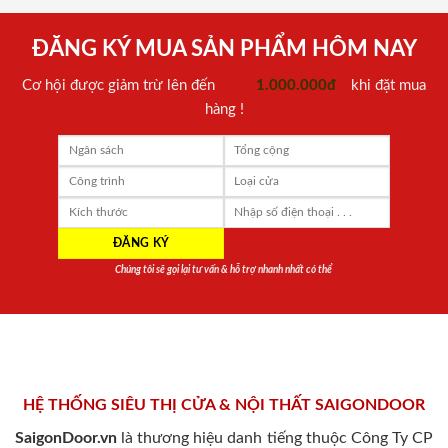
ĐĂNG KÝ MUA SẢN PHẨM HÔM NAY
Cơ hội được giảm trừ lên đến
1.000.000đ
khi đặt mua
hàng !
Chúng tôi sẽ gọi lại tư vấn & hỗ trợ nhanh nhất có thể
HỆ THỐNG SIÊU THỊ CỬA & NỘI THẤT SAIGONDOOR
SaigonDoor.vn
là thương hiệu danh tiếng thuộc Công Ty CP