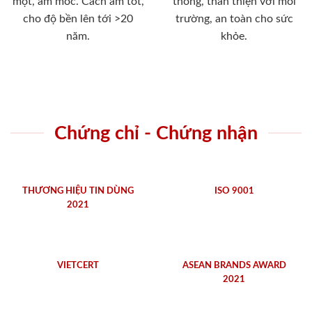
mọt, ẩm mốc. Cách âm tốt,
thống, thân thiện với môi
cho độ bền lên tới >20
trường, an toàn cho sức
năm.
khỏe.
Chứng chỉ - Chứng nhận
THƯƠNG HIỆU TIN DÙNG
ISO 9001
2021
VIETCERT
ASEAN BRANDS AWARD
2021