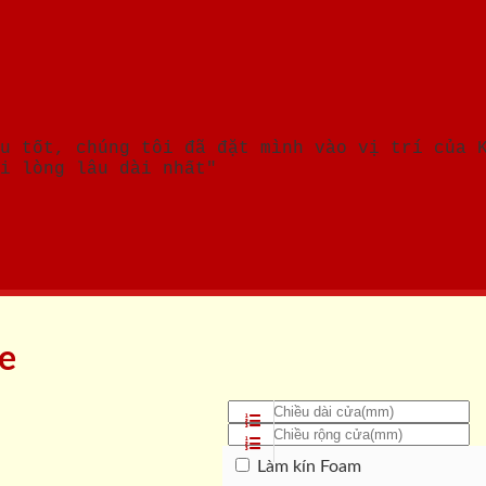
u tốt, chúng tôi đã đặt mình vào vị trí của 
i lòng lâu dài nhất"
ne
Làm kín Foam