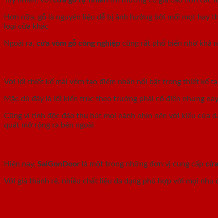
Hơn nữa, gỗ là nguyên liệu dễ bị ảnh hưởng bởi mối mọt hay thờ
loại cửa khác
Ngoài ra,
cửa vòm gỗ công nghiệp
cũng rất phổ biến nhờ khả n
Ứng Dụng Của Cửa Vòm Gỗ Trong Thiết Kế Và Đời 
Với lối thiết kế mái vòm tạo điểm nhấn nổi bật trong thiết kế t
Mặc dù đây là lối kiến trúc theo trường phái cổ điển nhưng n
Cũng vì tính độc đáo thu hút mọi nánh nhìn nên với kiểu cửa
quát mở rộng ra bên ngoài
Địa Chỉ Mua Cửa Vòm Gỗ Uy Tín Và Chất Lượng
Hiện nay,
SaiGonDoor
là một trong những đơn vị cung cấp
cửa
Với giá thành rẻ, nhiều chất liệu đa dạng phù hợp với mọi nhu