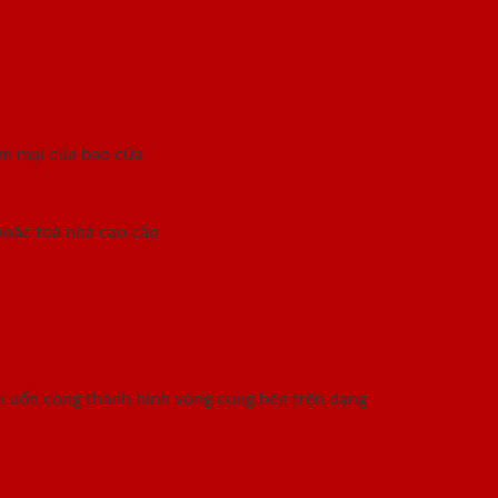
ềm mại của bao cửa
hoặc toà nhà cao cấp
hần uốn cong thành hình vòng cung bên trên dạng