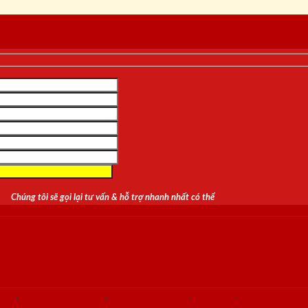
Chúng tôi sẽ gọi lại tư vấn & hỗ trợ nhanh nhất có thể
iệp
,
Cửa gỗ dạng vòm
,
Cửa gỗ tự nhiên
,
cửa vòm
,
Cửa vòm gỗ