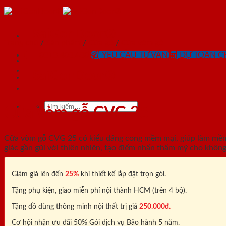
Skip
to
content
SaiGonDoor®
Trang chủ
/
Sản phẩm
/
Cửa gỗ
/
Cửa vòm gỗ
0818.400.400
YÊU CẦU TƯ VẤN
DỰ TOÁN CH
SaiGonDoor®
Tìm
Cửa vòm gỗ CVG 25
kiếm:
Cửa vòm gỗ CVG 25 có kiểu dáng cong mềm mại, giúp làm mềm m
giác gần gũi với thiên nhiên, tạo điểm nhấn thẩm mỹ cho không 
Giảm giá lên đến
25%
khi thiết kế lắp đặt trọn gói.
Tặng phụ kiện, giao miễn phí nội thành HCM (trên 4 bộ).
Tặng đồ dùng thông minh nội thất trị giá
250.000đ.
Cơ hội nhận ưu đãi 50% Gói dịch vụ Bảo hành 5 năm.