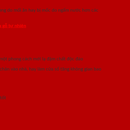
ỏng do mối ăn hay bị mốc do ngấm nước hơn các
 gỗ tự nhiên
g một phong cách mới lạ đậm chất độc đáo
chân vào nhà, hay làm cửa sổ tăng không gian bao
tốt