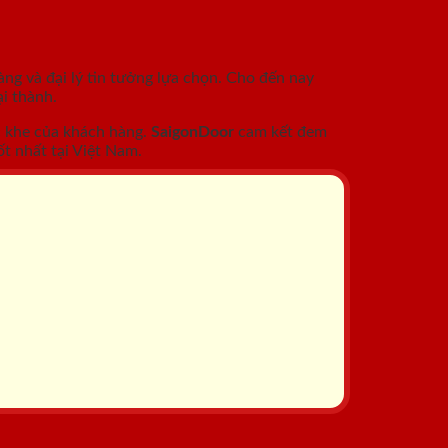
àng và đại lý tin tưởng lựa chọn. Cho đến nay
i thành.
c khe của khách hàng.
SaigonDoor
cam kết đem
t nhất tại Việt Nam.