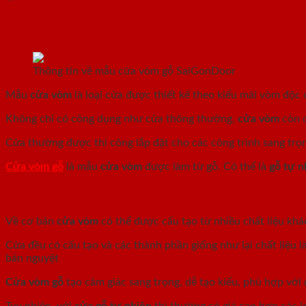
Thông Tin Về Mẫu Cửa Vòm Gỗ
Thông tin về mẫu cửa vòm gỗ SaiGonDoor
Mẫu
cửa vòm
là loại cửa được thiết kế theo kiểu mái vòm độ
Không chỉ có công dụng như cửa thông thường,
cửa vòm
còn c
Cửa thường được thi công lắp đặt cho các công trình sang trọ
Cửa vòm gỗ
là mẫu
cửa vòm
được làm từ gỗ. Có thể là
gỗ tự n
Cấu Tạo Cửa Vòm Gỗ
Về cơ bản
cửa vòm
có thể được cấu tạo từ nhiều chất liệu kh
Cửa đều có cấu tạo và các thành phần giống như lại chất liệu 
bán nguyệt
Cửa vòm gỗ
tạo cảm giác sang trọng, dễ tạo kiểu, phù hợp với
Tuy nhiên, với
cửa gỗ tự nhiên
thì thường có giá cao hơn các l