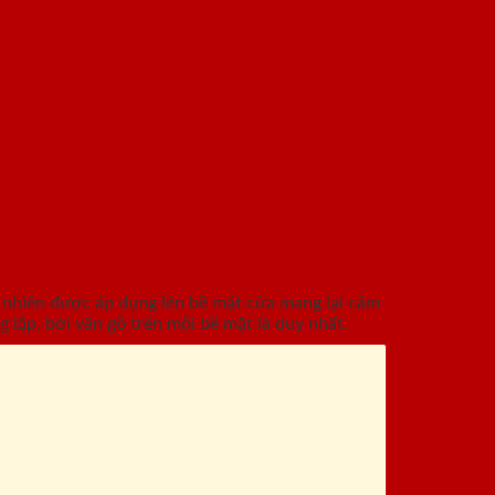
 nhiên được áp dụng lên bề mặt cửa mang lại cảm
 lặp, bởi vân gỗ trên mỗi bề mặt là duy nhất.