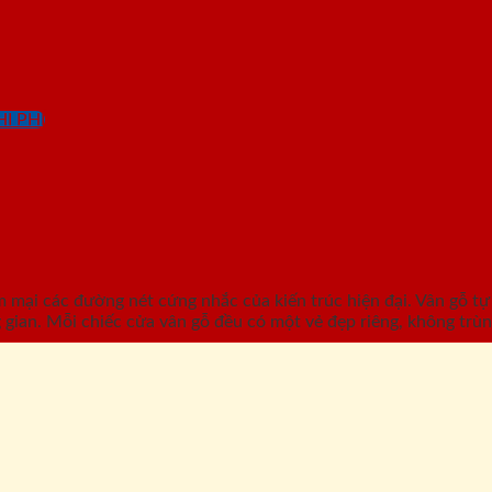
I PHÍ
ại các đường nét cứng nhắc của kiến trúc hiện đại. Vân gỗ tự
gian. Mỗi chiếc cửa vân gỗ đều có một vẻ đẹp riêng, không trùng