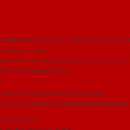
c đáo. Kết cấu thân cửa dạng vòm làm nổi bật sự uyển chuyển, m
ó tính thẩm mỹ rất cao
ng như biệt thự, khu trung tâm mua sắm, trung tâm thương mại 
hiên
hoặc
gỗ công nghiệp
đều được
ác nhau như gỗ, thép, nhôm Xing-Fa, hay nhôm kính
làm nên chỉ khác nhau về kiểu dáng và kích thước đặc biệt là p
 đa dạng không gian
oại cửa được làm bằng vật liệu khác