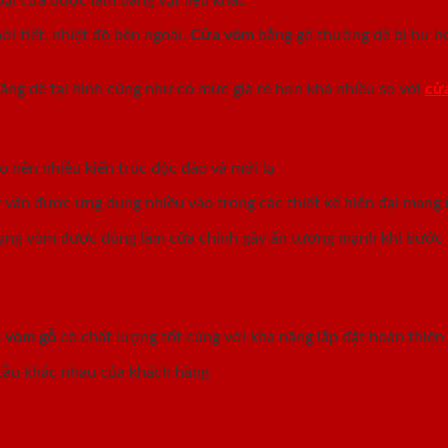
i tiết, nhiệt độ bên ngoài.
Cửa vòm
bằng gỗ thường dễ bị hư h
ăng dễ tại hình cũng như có mức giá rẻ hơn khá nhiều so với
cửa
Sống
ạo nên nhiều kiến trúc độc đáo và mới lạ
ay vẫn được ứng dụng nhiều vào trong các thiết kế hiện đại man
 dạng vòm được dùng làm cửa chính gây ấn tượng mạnh khi bước 
 vòm gỗ
có chất lượng tốt cùng với khả năng lắp đặt hoàn thiện 
 cầu khác nhau của khách hàng