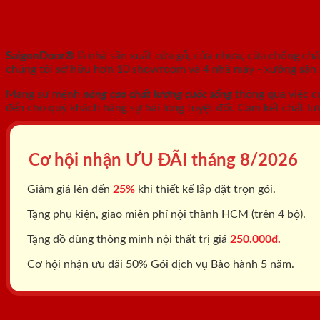
SAIGONDOOR - NHÀ SẢN XUẤT CỬA 
SaigonDoor®
là nhà sản xuất cửa gỗ, cửa nhựa, cửa chống ch
chúng tôi sở hữu hơn 10 showroom và 4 nhà máy - xưởng sản xu
Mang sứ mệnh
nâng cao chất lượng cuộc sống
thông qua việc c
đến cho quý khách hàng sự hài lòng tuyệt đối. Cam kết chất lư
Cơ hội nhận ƯU ĐÃI tháng
8/2026
Giảm giá lên đến
25%
khi thiết kế lắp đặt trọn gói.
Tặng phụ kiện, giao miễn phí nội thành HCM (trên 4 bộ).
Tặng đồ dùng thông minh nội thất trị giá
250.000đ.
Cơ hội nhận ưu đãi 50% Gói dịch vụ Bảo hành 5 năm.
Tổng đài: 0818.400.400
Đăng ký tư vấn