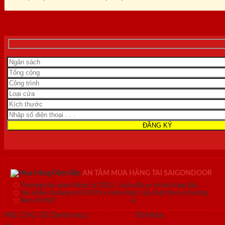
0818.400.400
AN TÂM MUA HÀNG TẠI SAIGONDOOR
Thương hiệu danh tiếng từ 2010 - Luôn đặt uy tín lên hàng đầu.
Sản phẩm đa dạng mới 100% và luôn được cập nhật theo xu hướng.
Xem chi tiết:
Hệ thống 20+ Showroom
&
30+ nhân viên tư vấn >
Mã:
CVG-25
Danh mục:
Cửa vòm gỗ
Từ khóa:
Cửa gỗ công ngh
Mô tả