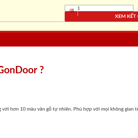
XEM KẾT
aiGonDoor ?
g với hơn 10 màu vân gỗ tự nhiên. Phù hợp với mọi không gian t