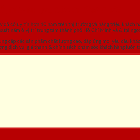
GỖ, CỬA NHỰA, CỬA CHỐNG CHÁY
áy
đã có uy tín hơn 10 năm trên thị trường và hàng triệu khách h
ất nằm ở vị trí trung tâm thành phố Hồ Chí Minh và & tại ngoạ
ung cấp các sản phẩm chất lượng cao, đáp ứng mọi yêu cầu khắ
ợng dịch vụ, giá thành & chính sách chăm sóc khách hàng luôn tố