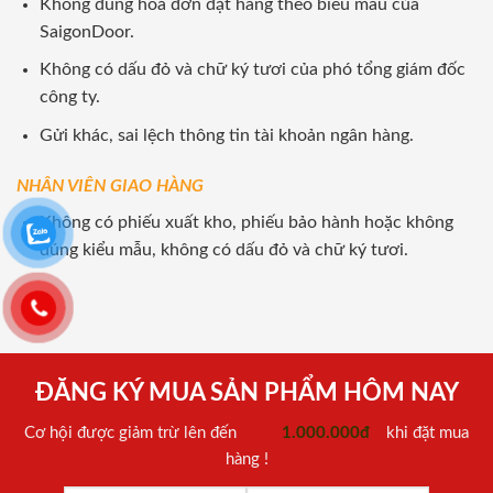
Không đúng hoá đơn đặt hàng theo biểu mẫu của
SaigonDoor.
Không có dấu đỏ và chữ ký tươi của phó tổng giám đốc
công ty.
Gửi khác, sai lệch thông tin tài khoản ngân hàng.
NHÂN VIÊN GIAO HÀNG
Không có phiếu xuất kho, phiếu bảo hành hoặc không
đúng kiểu mẫu, không có dấu đỏ và chữ ký tươi.
ĐĂNG KÝ MUA SẢN PHẨM HÔM NAY
Cơ hội được giảm trừ lên đến
1.000.000đ
khi đặt mua
hàng !