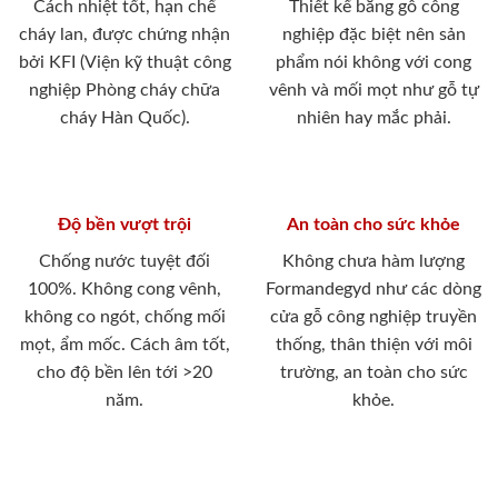
Cách nhiệt tốt, hạn chế
Thiết kế bằng gỗ công
cháy lan, được chứng nhận
nghiệp đặc biệt nên sản
bởi KFI (Viện kỹ thuật công
phẩm nói không với cong
nghiệp Phòng cháy chữa
vênh và mối mọt như gỗ tự
cháy Hàn Quốc).
nhiên hay mắc phải.
Độ bền vượt trội
An toàn cho sức khỏe
Chống nước tuyệt đối
Không chưa hàm lượng
100%. Không cong vênh,
Formandegyd như các dòng
không co ngót, chống mối
cửa gỗ công nghiệp truyền
mọt, ẩm mốc. Cách âm tốt,
thống, thân thiện với môi
cho độ bền lên tới >20
trường, an toàn cho sức
năm.
khỏe.