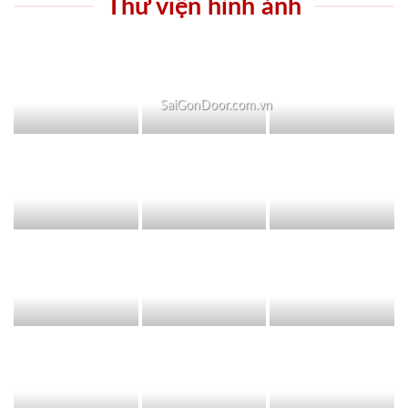
Thư viện hình ảnh
SaiGonDoor.com.vn