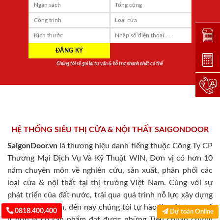
Đặt lị
Dự toá
Chúng tôi sẽ gọi lại tư vấn & hỗ trợ nhanh nhất có thể
Hotlin
HỆ THỐNG SIÊU THỊ CỬA & NỘI THẤT SAIGONDOOR
SaigonDoor.vn
là thương hiệu danh tiếng thuộc Công Ty CP
Thương Mại Dịch Vụ Và Kỹ Thuật WIN, Đơn vị có hơn 10
năm chuyên môn về nghiên cứu, sản xuất, phân phối các
loại cửa & nội thất tại thị trường Việt Nam. Cùng với sự
phát triển của đất nước, trải qua quá trình nỗ lực xây dựng
và trưởng thành, đến nay chúng tôi tự hào là một trong số
0818.400.400
Dự toán Online
ít đơn vị có sản phẩm đạt được những Tiêu chuẩn chứng