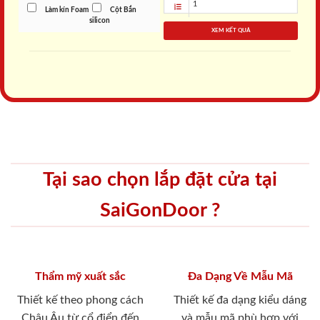
Làm kín Foam
Cột Bắn
silicon
XEM KẾT QUẢ
Tại sao chọn lắp đặt cửa tại
SaiGonDoor ?
Thẩm mỹ xuất sắc
Đa Dạng Về Mẫu Mã
Thiết kế theo phong cách
Thiết kế đa dạng kiểu dáng
Châu Âu từ cổ điển đến
và mẫu mã phù hợp với