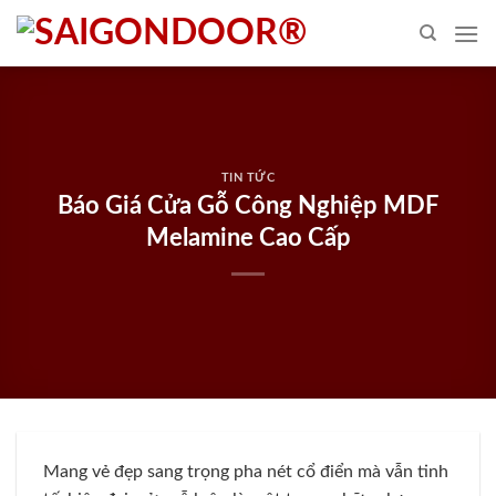
Skip
to
content
TIN TỨC
Báo Giá Cửa Gỗ Công Nghiệp MDF
Melamine Cao Cấp
Mang vẻ đẹp sang trọng pha nét cổ điển mà vẫn tinh