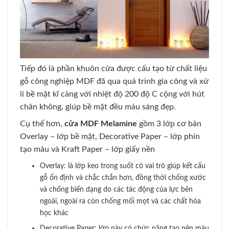
Tiếp đó là phần khuôn cửa được cấu tạo từ chất liệu
gỗ công nghiệp MDF đã qua quá trình gia công và xử
lí bề mặt kĩ càng với nhiệt độ 200 độ C cộng với hút
chân không, giúp bề mặt đều màu sáng đẹp.
Cụ thể hơn,
cửa MDF Melamine
gồm 3 lớp cơ bản
Overlay – lớp bề mặt, Decorative Paper – lớp phin
tạo màu và Kraft Paper – lớp giấy nền
Overlay: là lớp keo trong suốt có vai trò giúp kết cấu
gỗ ổn định và chắc chắn hơn, đồng thời chống xước
và chống biến dạng do các tác động của lực bên
ngoài, ngoài ra còn chống mối mọt và các chất hóa
học khác
Decorative Paper: lớp này có chức năng tạo nên màu