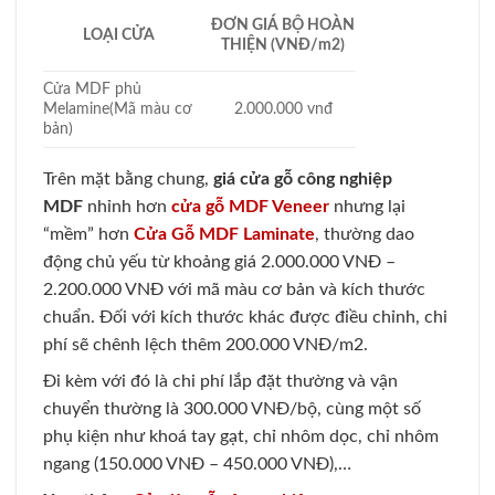
ĐƠN GIÁ BỘ HOÀN
LOẠI CỬA
THIỆN (VNĐ/m2)
Cửa MDF phủ
Melamine(Mã màu cơ
2.000.000 vnđ
bản)
Trên mặt bằng chung,
giá
cửa gỗ công nghiệp
MDF
nhỉnh hơn
cửa gỗ MDF Veneer
nhưng lại
“mềm” hơn
Cửa Gỗ MDF Laminate
, thường dao
động chủ yếu từ khoảng giá 2.000.000 VNĐ –
2.200.000 VNĐ với mã màu cơ bản và kích thước
chuẩn. Đối với kích thước khác được điều chỉnh, chi
phí sẽ chênh lệch thêm 200.000 VNĐ/m2.
Đi kèm với đó là chi phí lắp đặt thường và vận
chuyển thường là 300.000 VNĐ/bộ, cùng một số
phụ kiện như khoá tay gạt, chỉ nhôm dọc, chỉ nhôm
ngang (150.000 VNĐ – 450.000 VNĐ),…