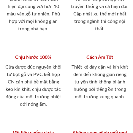
hiện đại cùng với hơn 10
truyền thống và cả hiện đại.
màu vân gỗ tự nhiên. Phù
Cập nhật xu thế mới nhất
hợp với mọi không gian
trong ngành thi công nội
trong nhà bạn.
thất.
Chịu Nước 100%
Cách Âm Tốt
Cửa được đúc nguyên khối
Thiết kế dày dặn và kín khít
từ bột gỗ và PVC kết hợp
đem đến không gian riêng
CN cán phủ bề mặt bằng
tư yên tĩnh không bị ảnh
keo kín khít, chịu được tác
hưởng bới tiếng ồn trong
động của môi trường nhiệt
môi trường xung quanh.
đới nóng ẩm.
Vật liệu chống cháy
Không cong vênh mối mọt