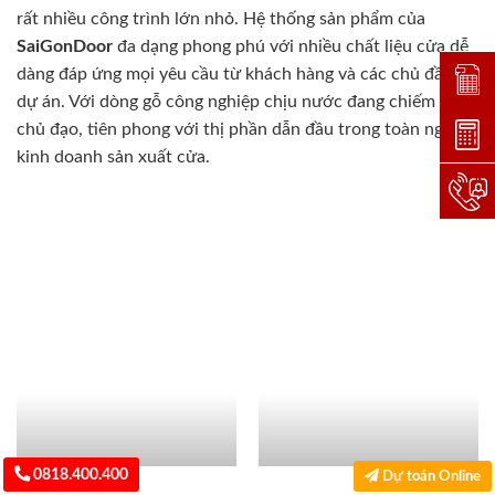
rất nhiều công trình lớn nhỏ. Hệ thống sản phẩm của
SaiGonDoor
đa dạng phong phú với nhiều chất liệu cửa dễ
dàng đáp ứng mọi yêu cầu từ khách hàng và các chủ đầu tư
Đặt lị
dự án. Với dòng gỗ công nghiệp chịu nước đang chiếm vị trí
chủ đạo, tiên phong với thị phần dẫn đầu trong toàn ngành
Dự toá
kinh doanh sản xuất cửa.
Hotlin
0818.400.400
Dự toán Online